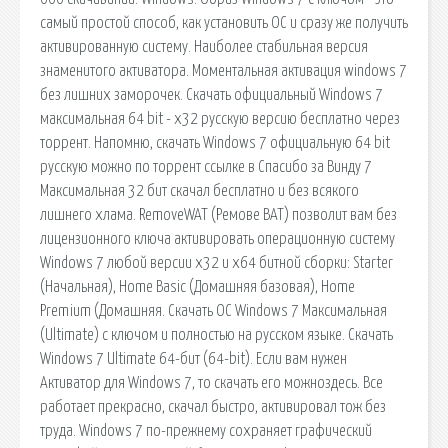
самый простой способ, как установить ОС и сразу же получить
активированную систему. Наиболее стабильная версия
знаменитого активатора. Моментальная активация windows 7
без лишних заморочек. Скачать официальный Windows 7
максимальная 64 bit - x32 русскую версию бесплатно через
торрент. Напомню, скачать Windows 7 официальную 64 bit
русскую можно по торрент ссылке в Спасибо за Винду 7
Максимальная 32 бит скачал бесплатно и без всякого
лишнего хлама. RemoveWAT (Ремове ВАТ) позволит вам без
лицензионного ключа активировать операционную систему
Windows 7 любой версии x32 и x64 битной сборки: Starter
(Начальная), Home Basic (Домашняя базовая), Home
Premium (Домашняя. Скачать ОС Windows 7 Максимальная
(Ultimate) с ключом и полностью на русском языке. Скачать
Windows 7 Ultimate 64-бит (64-bit). Если вам нужен
Активатор для Windows 7, то скачать его можноздесь. Все
работает прекрасно, скачал быстро, активировал тож без
труда. Windows 7 по-прежнему сохраняет графический