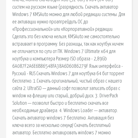
систем на русском языке (разрядность. Скачать активатор
Windows 7 KMSAuto можно для любой редакции системы. Для
ее активации нужно проапгрейдить ОС до
«Профессиональной» или «Корпоративной» редакции.
Сделать это без ключа нельзя; KMSAuto же самостоятельно
встраивает в программу. Без разницы, так как ноутбук ничем
не отличается по сути от ПК. Windows 7 Ultimate x64 для
ноутбука и компьютера Размер ISO образа - 2,89Gb
6A087F2A6E6B86548FA38A6D6086279F Язык интерфейса -
Русский - RUS Скачать Windows 7 для ноутбука 64 бит торрент
бесплатно. 1.Скачать оригинальный, чистый образ с нашего
сайта 2. UltraISO — данный софт позволит записать образ с
window на флешку или старый, добрый диск. 3. DriverPack
Solution — позволит быстро и бесплатно скачать все
необходимые драйвера. 4. Windows Loader — активатор.
Скачать активатор windows 7 бесплатно. Активация без
ключа всего за несколько секунд! Скачать бесплатный
активатор. Бесплатно активировать windows 7 можно