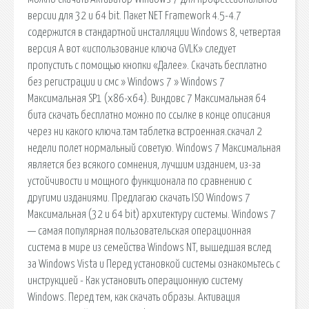
версии для 32 и 64 bit. Пакет NET Framework 4.5-4.7
содержится в стандартной инсталляции Windows 8, четвертая
версия А вот «использование ключа GVLK» следует
пропустить с помощью кнопки «Далее». Скачать бесплатно
без регистрации и смс » Windows 7 » Windows 7
Максимальная SP1 (x86-x64). Виндовс 7 Максимальная 64
бита скачать бесплатно можно по ссылке в конце описания
через ни какого ключа.там таблетка встроенная.скачал 2
недели полет нормальный советую. Windows 7 Максимальная
является без всякого сомнения, лучшим изданием, из-за
устойчивости и мощного функционала по сравнению с
другими изданиями. Предлагаю скачать ISO Windows 7
Максимальная (32 и 64 bit) архитектуру системы. Windows 7
— самая популярная пользовательская операционная
система в мире из семейства Windows NT, вышедшая вслед
за Windows Vista и Перед установкой системы ознакомьтесь с
инструкцией - Как установить операционную систему
Windows. Перед тем, как скачать образы. Активация