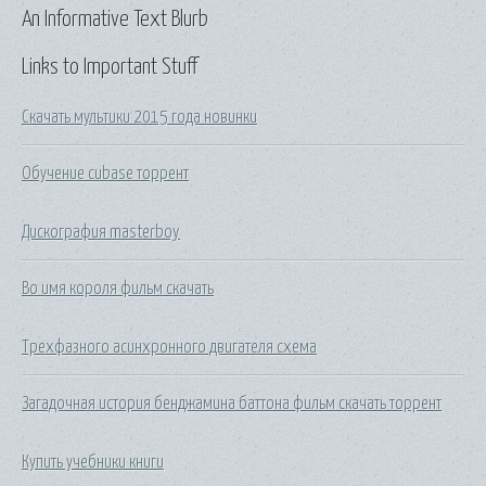
An Informative Text Blurb
Links to Important Stuff
Скачать мультики 2015 года новинки
Обучение cubase торрент
Дискография masterboy
Во имя короля фильм скачать
Трехфазного асинхронного двигателя схема
Загадочная история бенджамина баттона фильм скачать торрент
Купить учебники книги