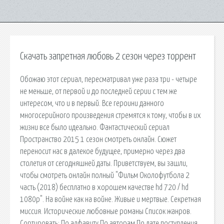
Скачать запретная любовь 2 сезон через торрент
Обожаю этот сериал, пересматривал уже раза три - четыре
не меньше, от первой и до последней серии с тем же
интересом, что и в первый. Все героини данного
многосерийного произведения стремятся к тому, чтобы в их
жизни все было идеально. Фантастический сериал
Пространство 2015 1 сезон смотреть онлайн. Сюжет
переносит нас в далекое будущее, примерно через два
столетия от сегодняшней даты. Приветствуем, вы зашли,
чтобы смотреть онлайн полный "Фильм Околофутбола 2
часть (2018) бесплатно в хорошем качестве hd 720 / hd
1080p". На войне как на войне. Живые и мертвые. Секретная
миссия. Исторические любовные романы Список жанров.
Сортировать: По алфавиту По авторам По дате поступления