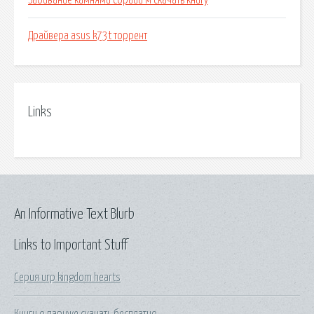
Забивание камнями сорайи м скачать книгу
Драйвера asus k73t торрент
Links
An Informative Text Blurb
Links to Important Stuff
Серия игр kingdom hearts
Книги о париже скачать бесплатно