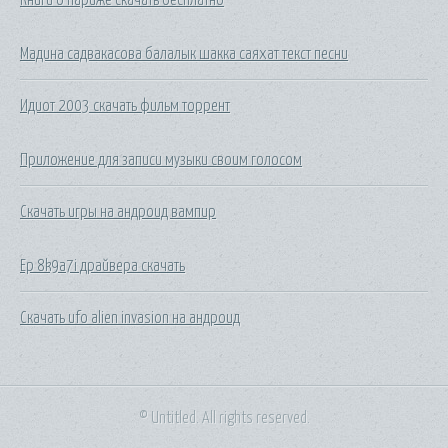
Мадина садвакасова балалык шакка саяхат текст песни
Идиот 2003 скачать фильм торрент
Приложение для записи музыки своим голосом
Скачать игры на андроид вампир
Ep 8k9a7i драйвера скачать
Скачать ufo alien invasion на андроид
© Untitled. All rights reserved.