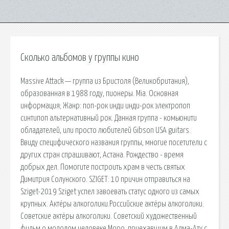
Сколько альбомов у группы кино
Massive Attack — группа из Бристоля (Великобритания),
образованная в 1988 году, пионеры. Mia. Основная
информация; Жанр: поп-рок инди инди-рок электропоп
синтипоп альтернативный рок. Данная группа - комьюнити
обладателей, или просто любителей Gibson USA guitars.
Ввиду специфического названия группы, многие посетители с
других стран спрашивают, Астана. Рождество - время
добрых дел. Помогите построить храм в честь святых
Димитрия Солунского. SZIGET: 10 причин отправиться на
Sziget-2019 Sziget успел завоевать статус одного из самых
крупных. Актёры алкоголики.Российские актёры алкоголики.
Советские актёры алкоголики. Советский художественный
фильм о молодом человеке Моро, приехавшим в Алма-Ату с