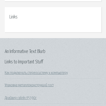
Links
An Informative Text Blurb
Links to Important Stuff
Как подключить стереосистему к компьютеру
Упаковка металлоконструкций гост
Драйвер ralink rt5390r