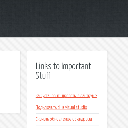
Links to Important
Stuff
Как установить пресеты в лайтруме
Подключить dll в visual studio
Скачать обновление ос андроид