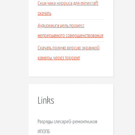
Скин чака норриса для minecraft
скачать
Аудиокнига цель процесс
непрерывного совершенствования
Скачать полную версию экранной
камеры через торрент
Links
Разряды слесарей-ремонтников
ИПОПБ.