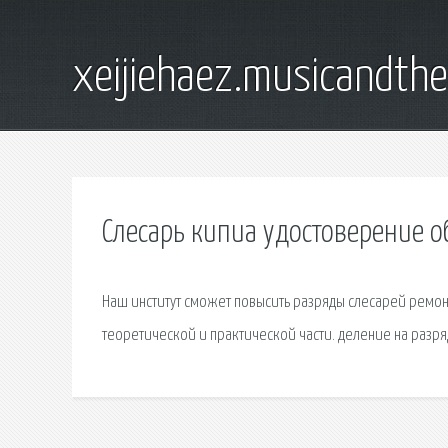
xeijiehaez.musicandth
Слесарь кипиа удостоверение о
Наш институт сможет повысить разряды слесарей ремон
теоретической и практической части. деление на разр