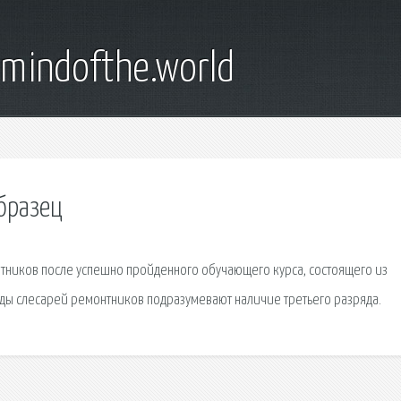
emindofthe.world
бразец
тников после успешно пройденного обучающего курса, состоящего из
яды слесарей ремонтников подразумевают наличие третьего разряда.