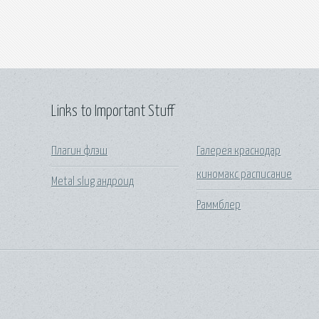
Links to Important Stuff
Плагин флэш
Галерея краснодар
киномакс расписание
Metal slug андроид
Раммблер