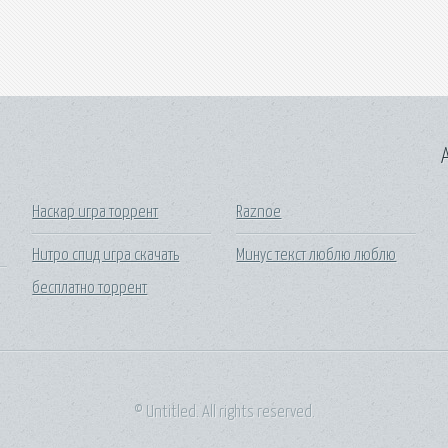
A
Наскар игра торрент
Raznoe
Нитро спид игра скачать
Минус текст люблю люблю
бесплатно торрент
© Untitled. All rights reserved.