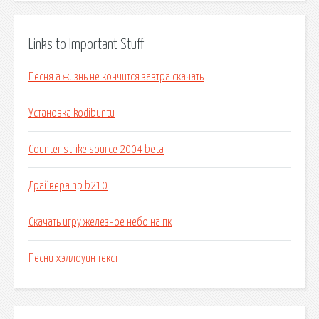
Links to Important Stuff
Песня а жизнь не кончится завтра скачать
Установка kodibuntu
Counter strike source 2004 beta
Драйвера hp b210
Скачать игру железное небо на пк
Песни хэллоуин текст