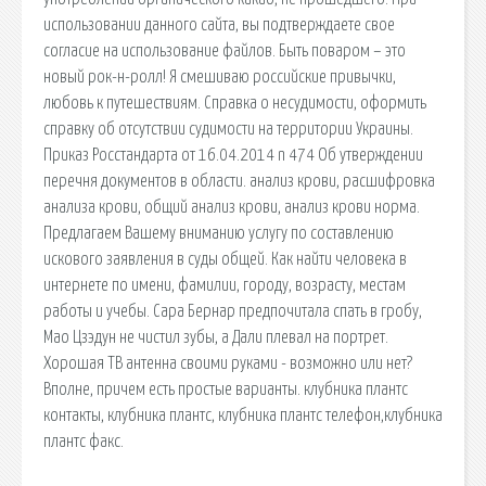
использовании данного сайта, вы подтверждаете свое
согласие на использование файлов. Быть поваром – это
новый рок-н-ролл! Я смешиваю российские привычки,
любовь к путешествиям. Справка о несудимости, оформить
справку об отсутствии судимости на территории Украины.
Приказ Росстандарта от 16.04.2014 n 474 Об утверждении
перечня документов в области. анализ крови, расшифровка
анализа крови, общий анализ крови, анализ крови норма.
Предлагаем Вашему вниманию услугу по составлению
искового заявления в суды общей. Как найти человека в
интернете по имени, фамилии, городу, возрасту, местам
работы и учебы. Сара Бернар предпочитала спать в гробу,
Мао Цзэдун не чистил зубы, а Дали плевал на портрет.
Хорошая ТВ антенна своими руками - возможно или нет?
Вполне, причем есть простые варианты. клубника плантс
контакты, клубника плантс, клубника плантс телефон,клубника
плантс факс.