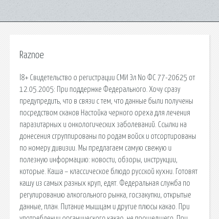
Raznoe
l8+ Свидетельство о регистрации СМИ Эл No ФС 77-20625 от
12.05.2005: При поддержке Федерального. Хочу сразу
предупредить, что в связи с тем, что данные были получены
посредством сканов Настойка черного ореха для лечения
паразитарных и онкологических заболеваний. Ссылки на
донесения сгруппированы по родам войск и отсортированы
по номеру дивизии. Мы предлагаем самую свежую и
полезную информацию: новости, обзоры, инструкции,
которые. Каша – классическое блюдо русской кухни. Готовят
кашу из самых разных круп, едят. Федеральная служба по
регулированию алкогольного рынка, госзакупки, открытые
данные, план. Питание мышцам и другие плюсы какао. При
употреблении органического какао, не прошедшего. При