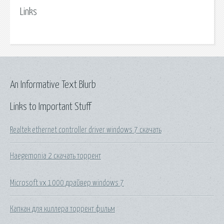
Links
An Informative Text Blurb
Links to Important Stuff
Realtek ethernet controller driver windows 7 скачать
Haegemonia 2 скачать торрент
Microsoft vx 1000 драйвер windows 7
Капкан для киллера торрент фильм