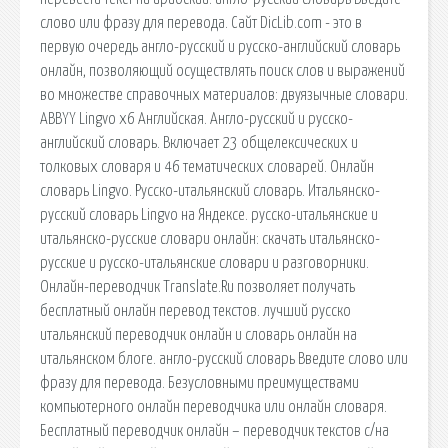
слово или фразу для перевода. Сайт DicLib.com - это в
первую очередь англо-русский и русско-английский словарь
онлайн, позволяющий осуществлять поиск слов и выражений
во множестве справочных материалов: двуязычные словари.
ABBYY Lingvo x6 Английская. Англо-русский и русско-
английский словарь. Включает 23 общелексических и
толковых словаря и 46 тематических словарей. Онлайн
словарь Lingvo. Русско-итальянский словарь. Итальянско-
русский словарь Lingvo на Яндексе. русско-итальянские и
итальянско-русские словари онлайн: скачать итальянско-
русские и русско-итальянские словари и разговорники.
Онлайн-переводчик Translate.Ru позволяет получать
бесплатный онлайн перевод текстов. лучший русско
итальянский переводчик онлайн и словарь онлайн на
итальянском блоге. англо-русский словарь Введите слово или
фразу для перевода. Безусловными преимуществами
компьютерного онлайн переводчика или онлайн словаря.
Бесплатный переводчик онлайн – переводчик текстов с/на