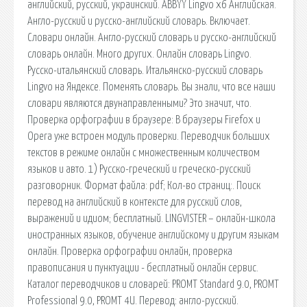
английский, русский, украинский. ABBYY Lingvo x6 Английская.
Англо-русский и русско-английский словарь. Включает.
Словари онлайн. Англо-русский словарь и русско-английский
словарь онлайн. Много других. Онлайн словарь Lingvo.
Русско-итальянский словарь. Итальянско-русский словарь
Lingvo на Яндексе. Поменять словарь. Вы знали, что все наши
словари являются двунаправленными? Это значит, что.
Проверка орфографии в браузере: В браузеры Firefox и
Opera уже встроен модуль проверки. Переводчик больших
текстов в режиме онлайн с множественным количеством
языков и авто. 1) Русско-греческий и греческо-русский
разговорник. Формат файла: pdf; Кол-во страниц:. Поиск
перевод на английский в контексте для русский слов,
выражений и идиом; бесплатный. LINGVISTER – онлайн-школа
иностранных языков, обучение английскому и другим языкам
онлайн. Проверка орфографии онлайн, проверка
правописания и пунктуации - бесплатный онлайн сервис.
Каталог переводчиков и словарей: PROMT Standard 9.0, PROMT
Professional 9.0, PROMT 4U. Перевод: англо-русский.