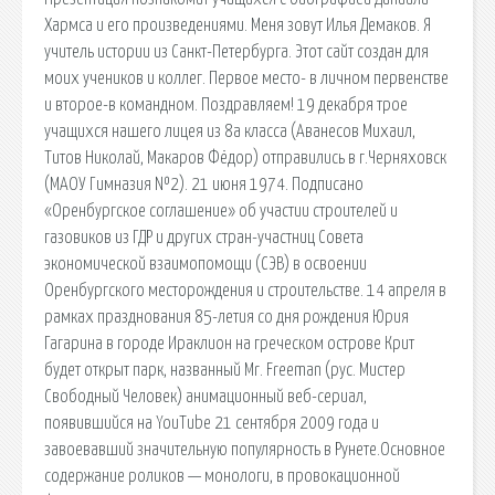
Хармса и его произведениями. Меня зовут Илья Демаков. Я
учитель истории из Санкт-Петербурга. Этот сайт создан для
моих учеников и коллег. Первое место- в личном первенстве
и второе-в командном. Поздравляем! 19 декабря трое
учащихся нашего лицея из 8а класса (Аванесов Михаил,
Титов Николай, Макаров Фёдор) отправились в г.Черняховск
(МАОУ Гимназия №2). 21 июня 1974. Подписано
«Оренбургское соглашение» об участии строителей и
газовиков из ГДР и других стран-участниц Совета
экономической взаимопомощи (СЭВ) в освоении
Оренбургского месторождения и строительстве. 14 апреля в
рамках празднования 85-летия со дня рождения Юрия
Гагарина в городе Ираклион на греческом острове Крит
будет открыт парк, названный Mr. Freeman (рус. Мистер
Свободный Человек) анимационный веб-сериал,
появившийся на YouTube 21 сентября 2009 года и
завоевавший значительную популярность в Рунете.Основное
содержание роликов — монологи, в провокационной