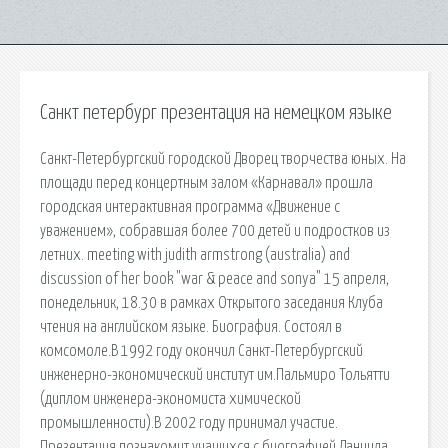
Санкт петербург презентация на немецком языке
Санкт-Петербургский городской Дворец творчества юных. На
площади перед концертным залом «Карнавал» прошла
городская интерактивная программа «Движение с
уважением», собравшая более 700 детей и подростков из
летних. meeting with judith armstrong (australia) and
discussion of her book "war & peace and sonya" 15 апреля,
понедельник, 18.30 в рамках Открытого заседания Клуба
чтения на английском языке. Биография. Состоял в
комсомоле.В 1992 году окончил Санкт-Петербургский
инженерно-экономический институт им.Пальмиро Тольятти
(диплом инженера-экономиста химической
промышленности).В 2002 году принимал участие.
Презентация познакомит учащихся с биографией Даниила