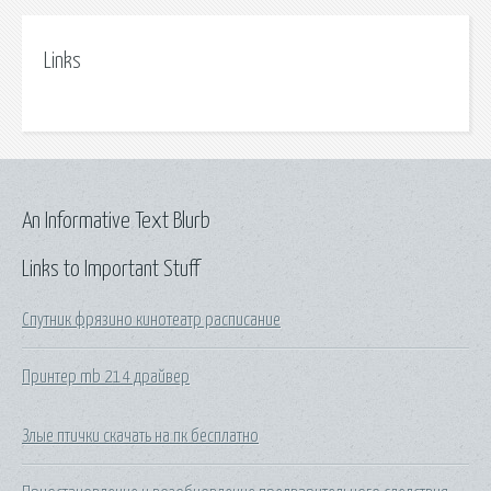
Links
An Informative Text Blurb
Links to Important Stuff
Спутник фрязино кинотеатр расписание
Принтер mb 214 драйвер
Злые птички скачать на пк бесплатно