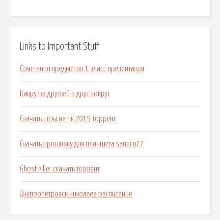
Links to Important Stuff
Сочетания предметов 1 класс презентация
Накрутка друглей в друг вокруг
Скачать игры на пк 2015 торрент
Скачать прошивку для планшета sanei n77
Ghost killer скачать торрент
Днепропетровск николаев расписание