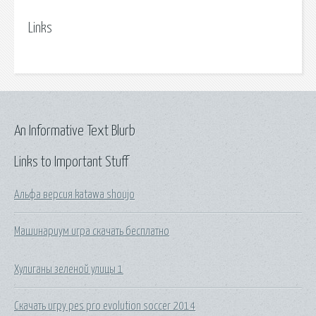
Links
An Informative Text Blurb
Links to Important Stuff
Альфа версия katawa shoujo
Машинариум игра скачать бесплатно
Хулиганы зеленой улицы 1
Скачать игру pes pro evolution soccer 2014