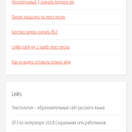
Неоспоримый 3 скачать торрент avi
Океан эльзы кто ты текст песни
Бегство земли скачать fb2
Linkin park jay z numb текст песни
Как из видео оставить только звук
Links
Текстология – образовательный сайт русского языка.
ОГЭ по литературе 2018 Социальная сеть работников.