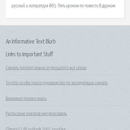
русский и литература 865: Пять уроков по повести В дурном.
An Informative Text Blurb
Links to Important Stuff
Скачать торрент ключи от прошлого все серии
Toyota corolla spacio руководство по эксплуатации скачать
Владимир познер книги
Расписание поездов нея ярославль
Olmapi32 dll outlook 2007 ошибка