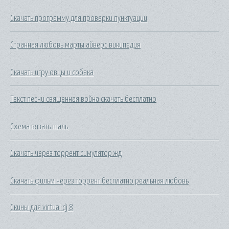
Скачать программу для проверки пунктуации
Странная любовь марты айверс википедия
Скачать игру овцы и собака
Текст песни священная война скачать бесплатно
Схема вязать шаль
Скачать через торрент симулятор жд
Скачать фильм через торрент бесплатно реальная любовь
Скины для virtual dj 8