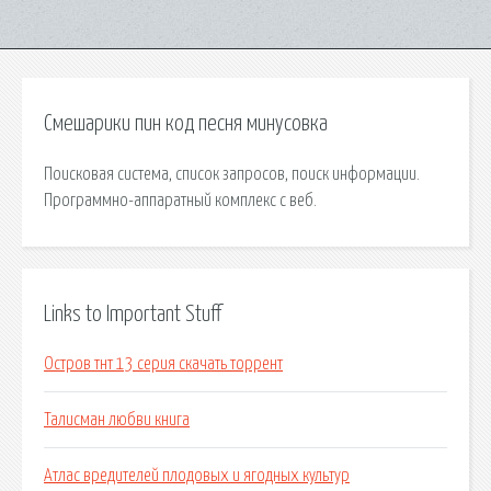
Смешарики пин код песня минусовка
Поисковая сиcтема, список запросов, поиск информации.
Программно-аппаратный комплекс с веб.
Links to Important Stuff
Остров тнт 13 серия скачать торрент
Талисман любви книга
Атлас вредителей плодовых и ягодных культур