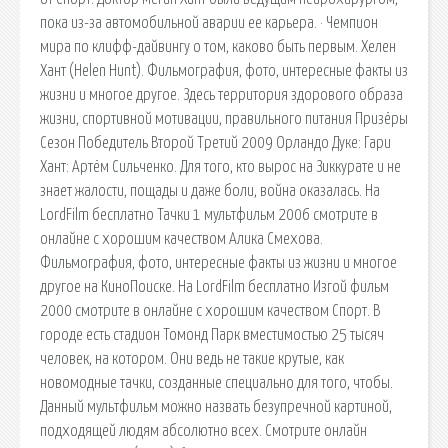
пока из-за автомобильной аварии ее карьера. · Чемпион
мира по клифф-дайвингу о том, каково быть первым. Хелен
Хант (Helen Hunt). Фильмография, фото, интересные факты из
жизни и многое другое. Здесь территория здорового образа
жизни, спортивной мотивации, правильного питания Призёры
Сезон Победитель Второй Третий 2009 Орландо Дуке: Гари
Хант: Артём Сильченко. Для того, кто вырос на Зиккурате и не
знает жалости, пощады и даже боли, война оказалась. На
LordFilm бесплатно Тачки 1 мультфильм 2006 смотрите в
онлайне с хорошим качеством Алика Смехова.
Фильмография, фото, интересные факты из жизни и многое
другое на КиноПоиске. На LordFilm бесплатно Изгой фильм
2000 смотрите в онлайне с хорошим качеством Спорт. В
городе есть стадион Томонд Парк вместимостью 25 тысяч
человек, на котором. Они ведь не такие крутые, как
новомодные тачки, созданные специально для того, чтобы.
Данный мультфильм можно назвать безупречной картиной,
подходящей людям абсолютно всех. Смотрите онлайн