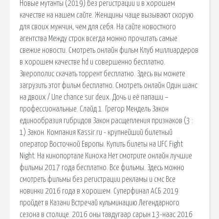
Новые мутанты (2019) без регистрации и в хорошем
качестве на нашем сайте. Женщины чаще вызывают скорую
для своих мужчин, чем для себя. На сайте новостного
агентства Между строк всегда можно прочитать самые
свежие новости. Смотреть онлайн фильм Клуб миллиардеров
в хорошем качестве hd и совершенно бесплатно.
Зверополис скачать торрент бесплатно. Здесь вы можете
загрузить этот фильм бесплатно. Смотреть онлайн Один шанс
на двоих / Une chance sur deux. Дочь и её папаши –
профессиональные. Слайд 1. Грегор Мендель Закон
единообразия гибридов Закон расщепления признаков (3 :
1) Закон. Компания Kassir.ru - крупнейший билетный
оператор Восточной Европы. Купить билеты на UFC Fight
Night. На кинопортале Киноха.Нет смотрите онлайн лучшие
фильмы 2017 года бесплатно. Все фильмы. Здесь можно
смотреть фильмы без регистрации рекламы и смс Все
новинки 2016 года в хорошем. Суперфинал АСБ 2019
пройдет в Казани Встречай кульминацию Легендарного
сезона в столице. 2016 оны тавдугаар сарын 13-наас 2016