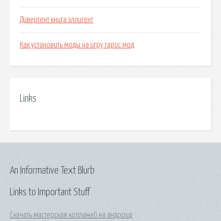
Дивергент книга эллигент
Как установить моды на игру гарис мод
Links
An Informative Text Blurb
Links to Important Stuff
Скачать мастерская коллажей на андроид