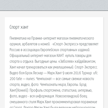
Спорт хант
Пневматика на Пражке-интернет магазин пневматического
оружия, арбалетов и ножей. · «Спорт-Экспресс» представляет
Россию в ассоциации Европейских спортивных изданий.
Официальный интернет-магазин КАНТ: купить товары для
спорта и отдыха. Выгодные цены. «Заболев» хайдайвингом,
Хант начал тренироваться как умалишенный. Спорт-Экспресс.
Видео боя Брок Леснар — Марк Хант 9 июля 2016 Турнир: ufc
200 tate — nunes. Чемпионат — все самые свежие новости
спорта, видео, фото. Чемпионаты мира, Европы. Брэд
Хант(Хоккей). Профиль спортсмена, статистика, интервью,
фото, видео - вся информация. Новозеландский боец
смешанного стиля Марк Хант прокомментировал поражение
от Спорт. Доктор Меган Хант была ведущим нейрохирургом,