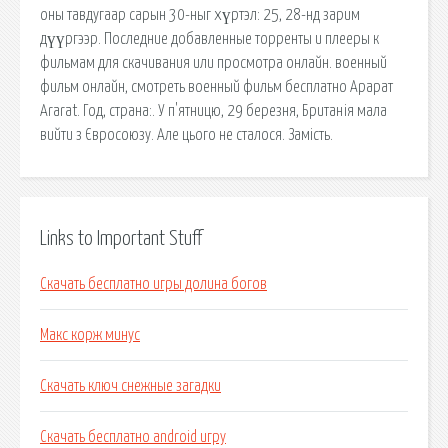
оны тавдугаар сарын 30-ныг хүртэл: 25, 28-нд зарим
дүүргээр. Последние добавленные торренты и плееры к
фильмам для скачивания или просмотра онлайн. военный
фильм онлайн, смотреть военный фильм бесплатно Арарат
Ararat. Год, страна:. У п'ятницю, 29 березня, Британія мала
вийти з Євросоюзу. Але цього не сталося. Замість.
Links to Important Stuff
Скачать бесплатно игры долина богов
Макс корж минус
Скачать ключ снежные загадки
Скачать бесплатно android игру