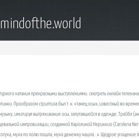
emindofthe.world
урного катания прекрасными выступлениями. смотреть онлайн телекана
ртинки. Прообразом стриптиза был т. н. «танец осы», известный во време
 музыку, имитируя вытряхивание осы, запутавшейся в одежде; Трайбл (ан
танцевальной импровизации, созданной Каролиной Нериккио (Carolena Neri
окотуха, муха по полю пошла, муха денежку нашла…». Щедрое угощение 