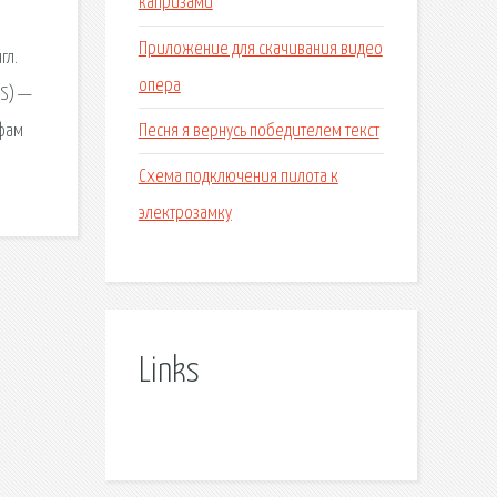
капризами
Приложение для скачивания видео
гл.
опера
TS) —
Песня я вернусь победителем текст
 фам
Схема подключения пилота к
электрозамку
Links