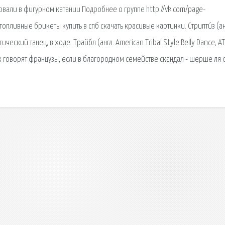
овали в фигурном катании Подробнее о группе http://vk.com/page-
пливные брикеты купить в спб скачать красивые картинки. Стрипти́з (ан
тический танец, в ходе. Трайбл (англ. American Tribal Style Belly Dance, A
к говорят французы, если в благородном семействе скандал - шерше ля