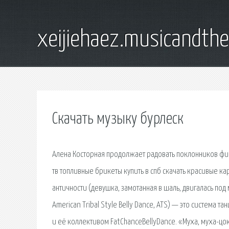
xeijiehaez.musicandth
Скачать музыку бурлеск
Алена Косторная продолжает радовать поклонников фиг
тв топливные брикеты купить в спб скачать красивые ка
античности (девушка, замотанная в шаль, двигалась под
American Tribal Style Belly Dance, ATS) — это система 
и её коллективом FatChanceBellyDance. «Муха, муха-ц