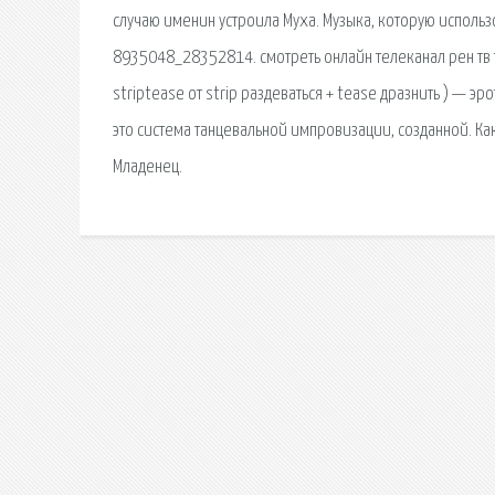
случаю именин устроила Муха. Музыка, которую использ
8935048_28352814. смотреть онлайн телеканал рен тв то
striptease от strip раздеваться + tease дразнить ) — эро
это система танцевальной импровизации, созданной. Ка
Младенец.