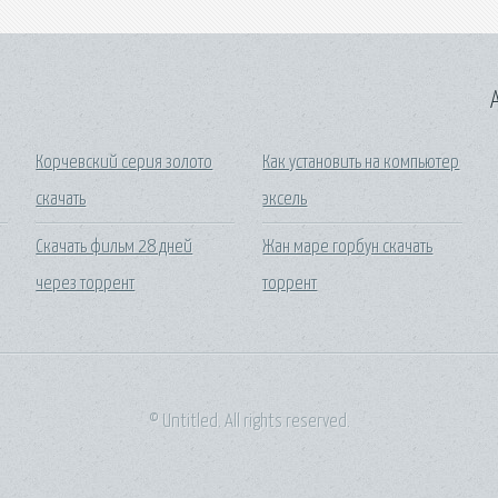
A
Корчевский серия золото
Как установить на компьютер
скачать
эксель
Скачать фильм 28 дней
Жан маре горбун скачать
через торрент
торрент
© Untitled. All rights reserved.