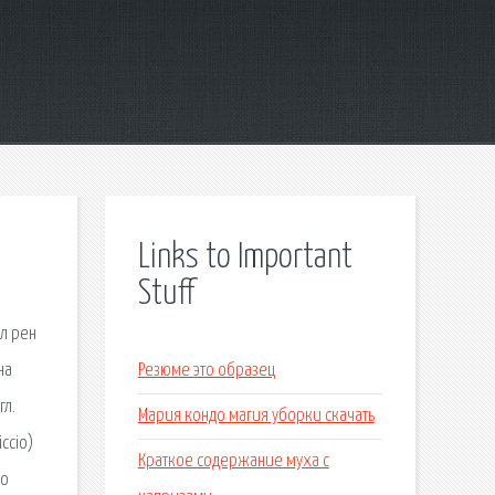
Links to Important
Stuff
л рен
на
Резюме это образец
гл.
Мария кондо магия уборки скачать
ccio)
Краткое содержание муха с
по