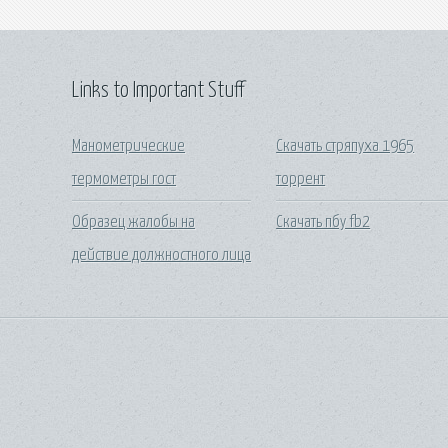
Links to Important Stuff
Манометрические
Скачать стряпуха 1965
термометры гост
торрент
Образец жалобы на
Скачать пбу fb2
действие должностного лица