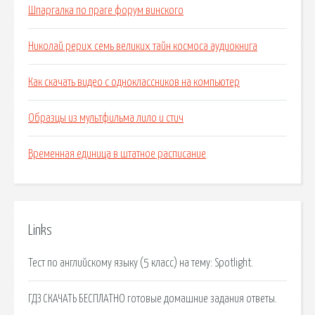
Шпаргалка по праге форум винского
Николай рерих семь великих тайн космоса аудиокнига
Как скачать видео с одноклассников на компьютер
Образцы из мультфильма лило и стич
Временная единица в штатное расписание
Links
Тест по английскому языку (5 класс) на тему: Spotlight.
ГДЗ СКАЧАТЬ БЕСПЛАТНО готовые домашние задания ответы.