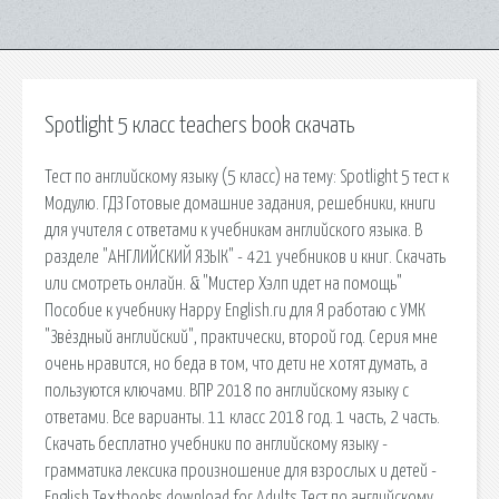
Spotlight 5 класс teachers book скачать
Тест по английскому языку (5 класс) на тему: Spotlight 5 тест к
Модулю. ГДЗ Готовые домашние задания, решебники, книги
для учителя с ответами к учебникам английского языка. В
разделе "АНГЛИЙСКИЙ ЯЗЫК" - 421 учебников и книг. Скачать
или смотреть онлайн. & "Мистер Хэлп идет на помощь"
Пособие к учебнику Happy English.ru для Я работаю с УМК
"Звёздный английский", практически, второй год. Серия мне
очень нравится, но беда в том, что дети не хотят думать, а
пользуются ключами. ВПР 2018 по английскому языку с
ответами. Все варианты. 11 класс 2018 год. 1 часть, 2 часть.
Скачать бесплатно учебники по английскому языку -
грамматика лексика произношение для взрослых и детей -
English Textbooks download for Adults Тест по английскому