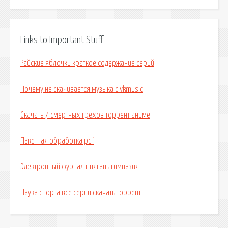
Links to Important Stuff
Райские яблочки краткое содержание серий
Почему не скачивается музыка с vkmusic
Скачать 7 смертных грехов торрент аниме
Пакетная обработка pdf
Электронный журнал г нягань гимназия
Наука спорта все серии скачать торрент