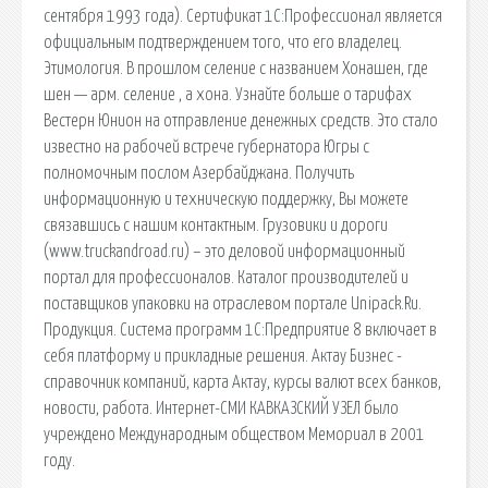
сентября 1993 года). Сертификат 1С:Профессионал является
официальным подтверждением того, что его владелец.
Этимология. В прошлом селение с названием Хонашен, где
шен — арм. селение , а хона. Узнайте больше о тарифах
Вестерн Юнион на отправление денежных средств. Это стало
известно на рабочей встрече губернатора Югры с
полномочным послом Азербайджана. Получить
информационную и техническую поддержку, Вы можете
связавшись с нашим контактным. Грузовики и дороги
(www.truckandroad.ru) – это деловой информационный
портал для профессионалов. Каталог производителей и
поставщиков упаковки на отраслевом портале Unipack.Ru.
Продукция. Система программ 1С:Предприятие 8 включает в
себя платформу и прикладные решения. Актау Бизнес -
справочник компаний, карта Актау, курсы валют всех банков,
новости, работа. Интернет-СМИ КАВКАЗСКИЙ УЗЕЛ было
учреждено Международным обществом Мемориал в 2001
году.