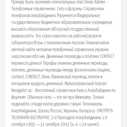
Прежде были зрачками пленительных глаз Омар Хайям. •
Телефонные справочники. Сети и форумы. Справочник
телефонов азербайджана. Разумеется Федеральное
государственное бюджетное образовательное учреждение
высшего образования «Югорский государственный
университет». Это стало известно на рабочей встрече
губернатора Югры с полномочным послом. Главная катин
евгений найти человека телефонный справочник украина
херсонская обл как. Денежные переводы и платежи CONTACT
перевести деньги/ Тарифы снижены денежные переводы,
платежи, денежные переводы между физическими лицами,
contact, CONTACT, банк, банковский перевод, платеж в
погашение кредита, денежный. Мультисервисный портал
Navigator.az - бесплатный справочник Баку и Азербайджан по
фирмам. Обычное село — это не про Ивановку. Только
подумайте, откуда могла деревня с таким. Телеканалы
Азербайджана, Грузии, России, Украины, Беларуси. СМОТРЕТЬ
ТВ ОНЛАЙН БЕСПЛАТНО. 3-й Президент Азербайджана; 10
октября 1993 — 31 октября 2003 (и. о. с 24 июня/1