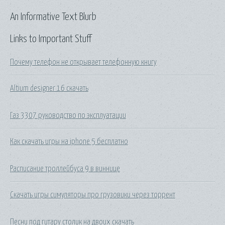
An Informative Text Blurb
Links to Important Stuff
Почему телефон не открывает телефонную книгу
Altium designer 16 скачать
Газ 3307 руководство по эксплуатации
Как скачать игры на iphone 5 бесплатно
Расписание троллейбуса 9 в виннице
Скачать игры симуляторы про грузовики через торрент
Песни под гитару столик на двоих скачать