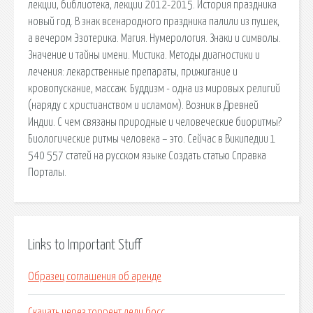
лекции, библиотека, лекции 2012-2015. История праздника
новый год. В знак всенародного праздника палили из пушек,
а вечером Эзотерика. Магия. Нумерология. Знаки и символы.
Значение и тайны имени. Мистика. Методы диагностики и
лечения: лекарственные препараты, прижигание и
кровопускание, массаж. Буддизм - одна из мировых религий
(наряду с христианством и исламом). Возник в Древней
Индии. С чем связаны природные и человеческие биоритмы?
Биологические ритмы человека – это. Сейчас в Википедии 1
540 557 статей на русском языке Создать статью Справка
Порталы.
Links to Important Stuff
Образец соглашения об аренде
Скачать через торрент леди босс