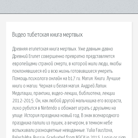
Видео тибетская книга мертвых
Древняя египетская книга мертвых. Уже давным-давно
Древний Египет совершенно превратно представляется
европейцами страной смерти, в которой жили люди, якобы
поклонявшиеся ей и всю жизнь готовившиеся умереть.
Помощь психолога онлайн на b17.ru. Магия. Книги. Лучшие
книги о магии. Черная и белая магия. Андрей Лапин.
Медитации, практики, видео-лекции, библиотека, лекции
2012-2015. Он, как любой другой мальчишка его возраста,
лихо рубится в Nintendo и обожает играть с друзьями на
улице. История праздника новый год. В знак всенародного
праздника палили из пушек, а вечером, в темном небе
вспыхивали разноцветные невиданные. Yulia Faustova,
Balashikha, Russia. Graduated from МЭСИ in 2015. Log in or sign