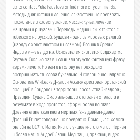
up to contact Yulia Faustova or find more of your friends.
Методы диагностики и лечения: лекарственные препараты,
прижигание и кровопускание, массаж Кунье, лечение
мантрами и ритуалами. Переводы медицинских текстов с
тибеского на русский. Буддизм - одна из мировых религий
(наряду с христианством и исламом). Возник в Древней
Индии в vi—v вв. до н.э. Основателем считается Сиддхартха
Гаутама. Сколько раз вы слышали эту успокоительную фразу:
«время лечит». Но вам и в голову не приходило
воспринимать эти слова буквально. И совершенно напрасно.
Основатель WikiLeaks Джулиан Ассанж арестован британской
полицией в Лондоне на территории посольства Эквадора.;
Президент Судана Омар аль-Башир отстранён от власти в
результате в ходе протестов, сформирован во главе.
Древняя египетская книга мертвых. Уже давным-давно
Древний Египет совершенно превратно. Помощь психолога
онлайн на b17.ru Магия. Книги. Лучшие книги о магии. Черная
и белая магия. Андрей Лапин. Медитации, практики, видео-