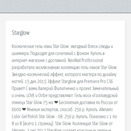
Starglow
Космические гель-лаки Star Glow: звездный блеск слюды и
шиммера. Подходят для сочетаний с фоном. Купить в
интернет-магазине с доставкой. NeoNail Professional
разработала эксклюзивную коллекцию гель-лаков Star Glow.
Звездно-космический эффект, которого мастера по дизайну
ногтей. 15 дек 2015 Эффект Starglow для Premiere Pro CS6
Привет! С вами Валерий Филипченко и проект Замечательный
и очень. LOVE и Oribe представляют: Гель-воск «Голливудский
глянец» Star Glow 75 мл ❤ Бесплатная доставка по России от
6000 ❤ Мнения экспертов, способ. 250 р. Купить. Akinami
Color Gel Polish Star Glow - 08. 250 р. Купить. Показано с 1 по
8 из 8 (всего 1 страниц). Star Glow. Коллекция Star Glow от
Akinami. 2 окт 2012 Starglow создает красочные цветные