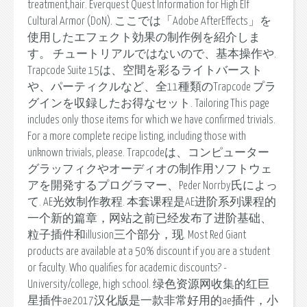
treatment,hair. Everquest Quest Information for High Elf
Cultural Armor (DoN). ここでは「Adobe AfterEffects」を
使用したエフェクト効果の制作例を紹介しま
す。 チュートリアルではないので、基本操作や.
Trapcode Suite 15は、空間を彩るライトバースト
や、パーティクルなど、全11種類のTrapcode プラ
グインを収録したお得なセット. Tailoring This page
includes only those items for which we have confirmed trivials.
For a more complete recipe listing, including those with
unknown trivials, please. Trapcodeは、コンピューター
グラッフィクやオーディオの制作用ソフトウェ
アを開発するプログラマー、Peder Norrby氏によっ
て. AE光效制作教程. 本套课程是AE进阶系列课程的
一个新的篇章，网站之前已经发布了进阶基础、
粒子插件和illusion三个部分，现. Most Red Giant
products are available at a 50% discount if you are a student
or faculty. Who qualifies for academic discounts? -
University/college, high school. 绿色资源网收集的红巨
星插件ae2017汉化版是一款非常好用的ae插件，小