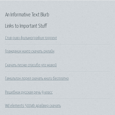
An Informative Text Blurb
Links to Important Stuff
Стив ривз фильмография торрент
Гражданин никто скачать онлайн
Скачать песню спасибо что живой
Гамильтон лорел скачать книги бесплатно
Решебник русская речь 9 класс
Wd elements 500gb драйвер скачать