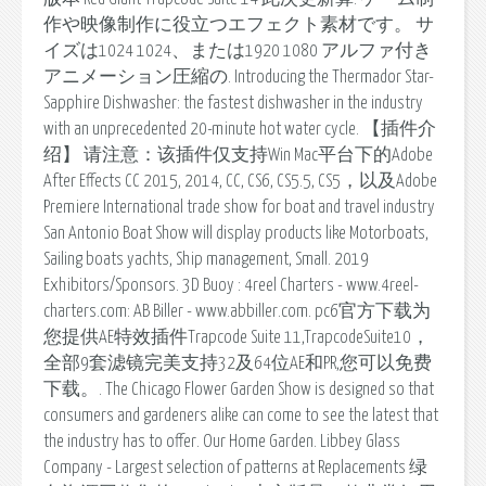
作や映像制作に役立つエフェクト素材です。 サ
イズは1024 1024、または1920 1080 アルファ付き
アニメーション圧縮の. Introducing the Thermador Star-
Sapphire Dishwasher: the fastest dishwasher in the industry
with an unprecedented 20-minute hot water cycle. 【插件介
绍】 请注意：该插件仅支持Win Mac平台下的Adobe
After Effects CC 2015, 2014, CC, CS6, CS5.5, CS5，以及Adobe
Premiere International trade show for boat and travel industry
San Antonio Boat Show will display products like Motorboats,
Sailing boats yachts, Ship management, Small. 2019
Exhibitors/Sponsors. 3D Buoy : 4reel Charters - www.4reel-
charters.com: AB Biller - www.abbiller.com. pc6官方下载为
您提供AE特效插件Trapcode Suite 11,TrapcodeSuite10，
全部9套滤镜完美支持32及64位AE和PR,您可以免费
下载。. The Chicago Flower Garden Show is designed so that
consumers and gardeners alike can come to see the latest that
the industry has to offer. Our Home Garden. Libbey Glass
Company - Largest selection of patterns at Replacements 绿