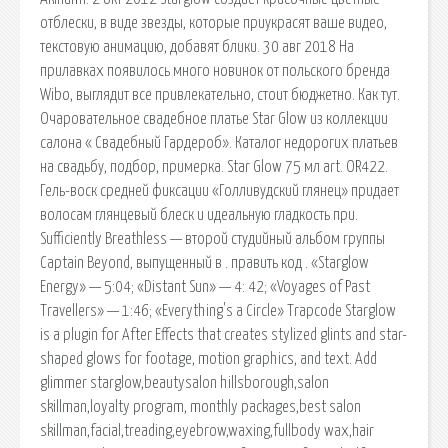
отблески, в виде звезды, которые приукрасят ваше видео,
текстовую анимацию, добавят блики. 30 авг 2018 На
прилавках появилось много новинок от польского бренда
Wibo, выглядит все привлекательно, стоит бюджетно. Как тут.
Очаровательное свадебное платье Star Glow из коллекции
салона « Свадебный Гардероб». Каталог недорогих платьев
на свадьбу, подбор, примерка. Star Glow 75 мл art. OR422.
Гель-воск средней фиксации «Голливудский глянец» придает
волосам глянцевый блеск и идеальную гладкость при.
Sufficiently Breathless — второй студийный альбом группы
Captain Beyond, выпущенный в . править код . «Starglow
Energy» — 5:04; «Distant Sun» — 4: 42; «Voyages of Past
Travellers» — 1:46; «Everything's a Circle» Trapcode Starglow
is a plugin for After Effects that creates stylized glints and star-
shaped glows for footage, motion graphics, and text. Add
glimmer starglow,beautysalon hillsborough,salon
skillman,loyalty program, monthly packages,best salon
skillman,facial,treading,eyebrow,waxing,fullbody wax,hair