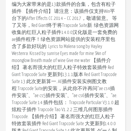
编为大家带来的是13款插件的合集，包含有粒子
插件. 【插件介绍】 请注意：该插件仅支持Win平
台下的After Effects CC 2014 – CC 2017，敬请留意。 等
了又等，Red Giant终于将Trapcode Suite新. 绿色资源网
收集的红巨人粒子插件14.0.0汉化版是一套免费的
ae插件程序！绿色资源网站提供的安装程序里包
含了多款好玩的. Lyrics to Malena song by Hayley
Westenra: Kissed by sunrise Eyes made for mine Skin of
moonglow Breath made of wine Give me water 【插件介
绍】 著名而强大的红巨人粒子特效套装插件 Red
Giant Trapcode Suite 更新到13.1.1版本 Red Giant Trapcode
Suite 13 此次更新算一. AE插件安装实例图文教
程:Trapcode Suite的安装，从此你不许再问“ae cs4插
件安装”、“ae cs5插件安装”、“ae cs6插件安装”、“ae.
Trapcode Suite 14 插件包括： Trapcode Particular V3.1.0 超
炫粒子插件 Trapcode Tao V1.2.2 三维几何图形插件
Trapcode. 【插件介绍】 著名而强大的红巨人粒子
特效套装插件 Red Giant Trapcode Suite 大更新到14.0.0
版本 Red Giant Trapcode Suite 14 此次更新算. ゲーム制