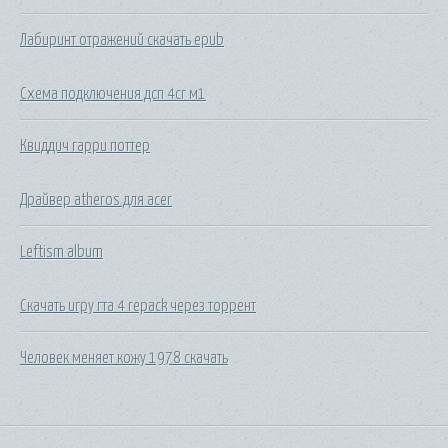
Лабиринт отражений скачать epub
Схема подключения дсп 4сг м1
Квиддич гарри поттер
Драйвер atheros для acer
Leftism album
Скачать игру гта 4 repack через торрент
Человек меняет кожу 1978 скачать