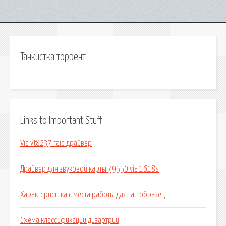
Танкистка торрент
Links to Important Stuff
Via vt8237 raid драйвер
Драйвер для звуковой карты 79550 via 1618s
Характеристика с места работы для гаи образец
Схема классификации дизартрии