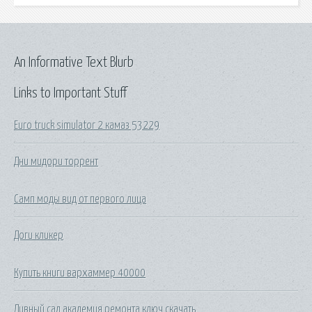
An Informative Text Blurb
Links to Important Stuff
Euro truck simulator 2 камаз 53229
Дни мидори торрент
Самп моды вид от первого лица
Доги кликер
Купить книги вархаммер 40000
Дивный сад академия ремонта ключ скачать