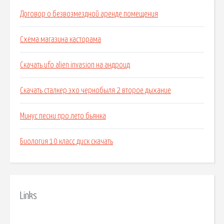
Договор о безвозмездной аренде помещения
Схема магазина касторама
Скачать ufo alien invasion на андроид
Скачать сталкер эхо чернобыля 2 второе дыхание
Минус песни про лето бьянка
Биология 10 класс диск скачать
Links