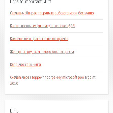
Links to Important Stuff
Скачать майнкрафт пираты карибского моря бесплатно
Как настроить селфи палку на леново а536
Коломна пески расписание электричек
Женщины средиземноморского экспресса
Капричос гойи книга
Скачать через торрент программу microsoft powerpoint
2010
Links