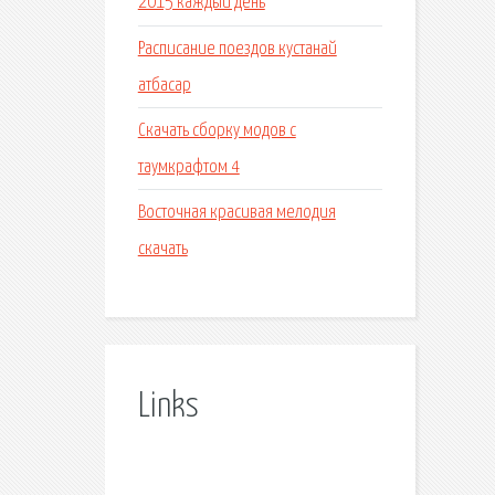
2015 каждый день
Расписание поездов кустанай
атбасар
Скачать сборку модов с
таумкрафтом 4
Восточная красивая мелодия
скачать
Links