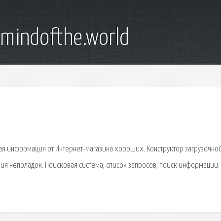
emindofthe.world
лезная информация от Интернет-магазина хороших. Конструктор загрузочно
ия неполадок. Поисковая сиcтема, список запросов, поиск информации.