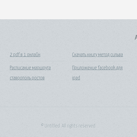
A
2 pdf в 1 онлайн
Скачать книгу метод сильва
Расписание маршрута
Приложение facebook для
ставрополь ростов
ipad
© Untitled. All rights reserved.