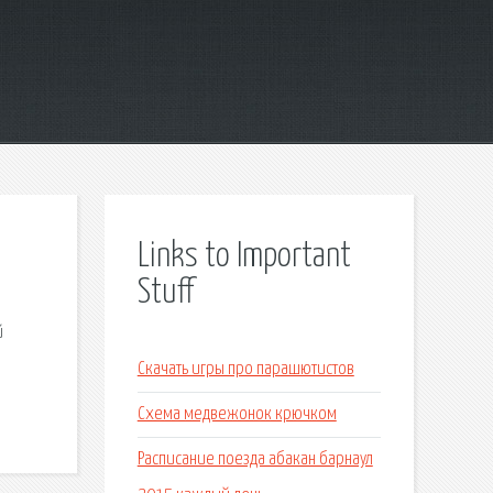
Links to Important
Stuff
й
Скачать игры про парашютистов
Схема медвежонок крючком
Расписание поезда абакан барнаул