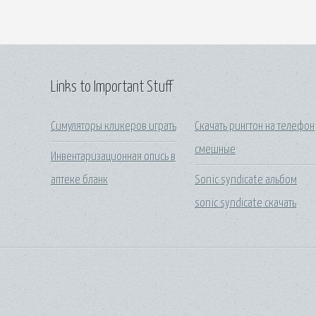
Links to Important Stuff
Симуляторы кликеров играть
Скачать рингтон на телефон
смешные
Инвентаризационная опись в
аптеке бланк
Sonic syndicate альбом
sonic syndicate скачать