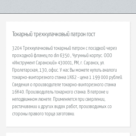
Токарный трехкулачковый патрон гост
3204 Трехкулачковый токарный патрон с посадкой через
проходной фланец по din 6350 , Чугунный корпус. ООО
«Инструмент Саранский» 430001, РМ, г. Саранск, ул.
Пролетарская, 130, офис. У нас Вы можете купить аналоги
токарно-винторезного станка 1К62 - цена 1 199 000 рублей.
Сведения о производителе токарно-винторезного станка
16К40. Производитель токарного станка. В патроне и
неподвижном люнете. Применяется при сверлении,
растачивании и других видах работ, производимых со
стороны правого торца заготовки.