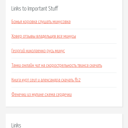
Links to Important Stuff
Божья коровка слушать минусовка
Ховер отзывы владельцев все минусы
Георгий николаенко русь минус
Танки онлайн чит на скорострельность твинса скачать
Книга курт сеит и александра скачать fb2
Фенечки из мулине схема сердечки
Links