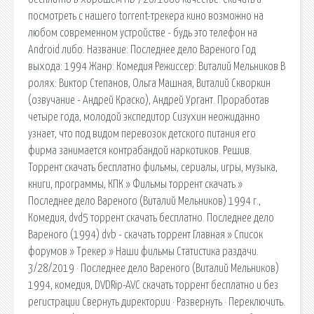
посмотреть с нашего torrent-трекера кино возможно на
любом современном устройстве - будь это телефон на
Android либо. Название: Последнее дело Вареного Год
выхода: 1994 Жанр: Комедия Режиссер: Виталий Мельников В
ролях: Виктор Степанов, Ольга Машная, Виталий Скворкин
(озвучание - Андрей Краско), Андрей Ургант. Проработав
четыре года, молодой экспедитор Сизухин неожиданно
узнает, что под видом перевозок детского питания его
фирма занимается контрабандой наркотиков. Решив.
Торрент скачать бесплатно фильмы, сериалы, игры, музыка,
книги, программы, КПК » Фильмы торрент скачать »
Последнее дело Вареного (Виталий Мельников) 1994 г.,
Комедия, dvd5 торрент скачать бесплатно. Последнее дело
Вареного (1994) dvb - скачать торрент Главная » Список
форумов » Трекер » Наши фильмы Статистика раздачи.
3/28/2019 · Последнее дело Вареного (Виталий Мельников)
1994, комедия, DVDRip-AVC скачать торрент бесплатно и без
регистрации Свернуть директории · Развернуть · Переключить.