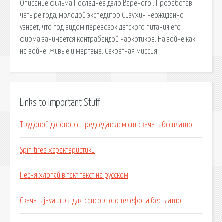
Описание фильма Последнее дело Вареного : Проработав
четыре года, молодой экспедитор Сизухин неожиданно
узнает, что под видом перевозок детского питания его
фирма занимается контрабандой наркотиков. На войне как
на войне. Живые и мертвые. Секретная миссия.
Links to Important Stuff
Трудовой договор с председателем снт скачать бесплатно
Spin tires характеристики
Песня хлопай в такт текст на русском
Скачать java игры для сенсорного телефона бесплатно