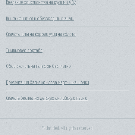
Введение христианства на руси м 1987
Книга жениться и обезвредить скачать
Скачать читы на короли улиц на золото
Тимвьювер портабл
Обои скачать на телефон бесплатно
Презентация басня крылова мартышка и очки
Скачать бесплатно детскую английскую песню
© Untitled. All rights reserved.