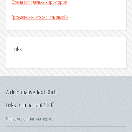
Схема самодельных тракторов
Гражданин никто скачать онлайн
Links
An Informative Text Blurb
Links to Important Stuff
Минус челентано ма перке