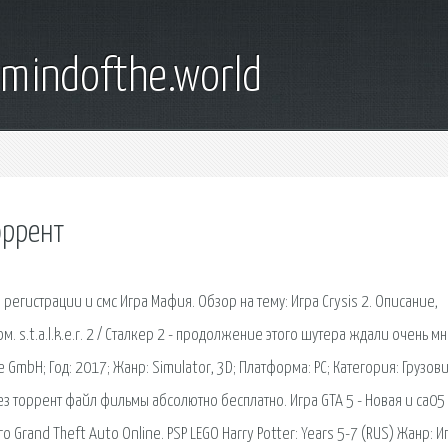
emindofthe.world
оррент
регистрации и смс Игра Мафия. Обзор на тему: Игра Crysis 2. Описание,
. s.t.a.l.k.e.r. 2 / Сталкер 2 - продолжение этого шутера ждали очень м
e GmbH; Год: 2017; Жанр: Simulator, 3D; Платформа: PC; Категория: Грузов
ез торрент файл фильмы абсолютно бесплатно. Игра GTA 5 - Новая и са05
rand Theft Auto Online. PSP LEGO Harry Potter: Years 5-7 (RUS) Жанр: И