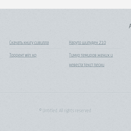
A
Скачать книгу сивилла
Наруто шипуден 210
Торрент win xp
Тимур темиров жених и
невеста текст песни
© Untitled. All rights reserved.