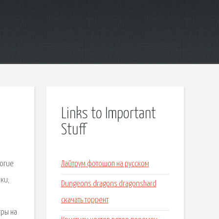
Links to Important
Stuff
ногие
Лайтрум фотошоп на русском
ики;
Dungeons dragons dragonshard
скачать торрент
гры на