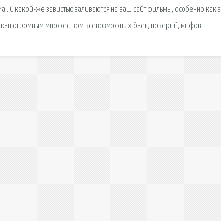
ма:. С какой-же завистью заливаются на ваш сайт фильмы, особенно как э
ичкан огромным множеством всевозможных баек, поверий, мифов.