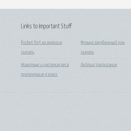
Links to Important Stuff
Pocket fort на андроид
Музыка зарубежный рок
скачать
скачать
Животные и растения леса
Лейпциг расписание
презентация 4 класс