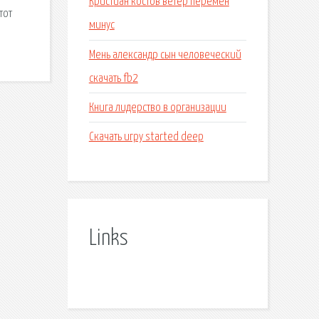
Кристиан костов ветер перемен
тот
минус
Мень александр сын человеческий
скачать fb2
Книга лидерство в организации
Скачать игру started deep
Links