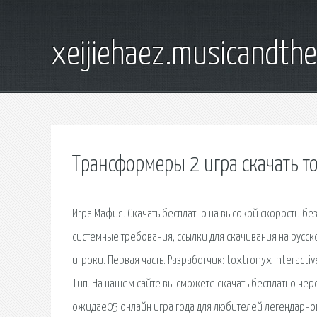
xeijiehaez.musicandth
Трансформеры 2 игра скачать т
Игра Мафия. Скачать бесплатно на высокой скорости без 
системные требования, ссылки для скачивания на русском
игроки. Первая часть. Разработчик: toxtronyx interactiv
Тип. На нашем сайте вы сможете скачать бесплатно чер
ожидае05 онлайн игра года для любителей легендарного G