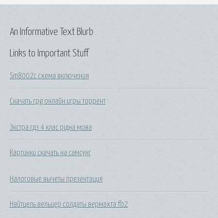
An Informative Text Blurb
Links to Important Stuff
Sm8002c схема включения
Скачать rpg онлайн игры торрент
Экстра гдз 4 клас рідна мова
Картинки скачать на самсунг
Налоговые вычеты презентация
Найтцель вельцер солдаты вермахта fb2