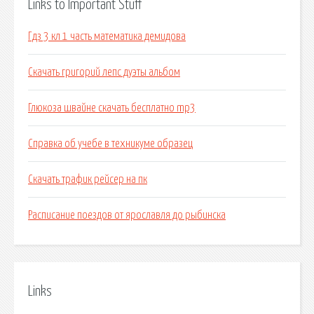
Links to Important Stuff
Гдз 3 кл 1 часть математика демидова
Скачать григорий лепс дуэты альбом
Глюкоза швайне скачать бесплатно mp3
Справка об учебе в техникуме образец
Скачать трафик рейсер на пк
Расписание поездов от ярославля до рыбинска
Links