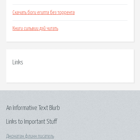
Скачать боги египта без торрента
Книги сильвии дэй читать
Links
An Informative Text Blurb
Links to Important Stuff
Джонатан флинн писатель