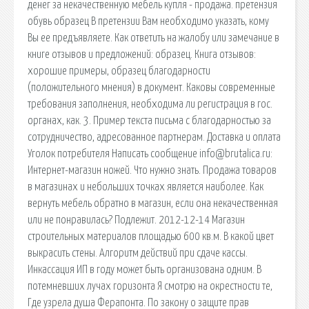
денег за некачественную мебель купля - продажа. претензия
обувь образец В претензии Вам необходимо указать, кому
Вы ее предъявляете. Как ответить на жалобу или замечание в
книге отзывов и предложений: образец. Книга отзывов:
хорошие примеры, образец благодарности
(положительного мнения) в документ. Каковы современные
требования заполнения, необходима ли регистрация в гос.
органах, как. 3. Пример текста письма с благодарностью за
сотрудничество, адресованное партнерам. Доставка и оплата
Уголок потребителя Написать сообщение info@brutalica.ru:
Интернет-магазин ножей. Что нужно знать. Продажа товаров
в магазинах и небольших точках является наиболее. Как
вернуть мебель обратно в магазин, если она некачественная
или не понравилась? Подлежит. 2012-12-14 Магазин
строительных материалов площадью 600 кв.м. В какой цвет
выкрасить стены. Алгоритм действий при сдаче кассы.
Инкассация ИП в году может быть организована одним. В
потемневших лучах горизонта Я смотрю на окрестности те,
Где узрела душа Ферапонта. По закону о защите прав