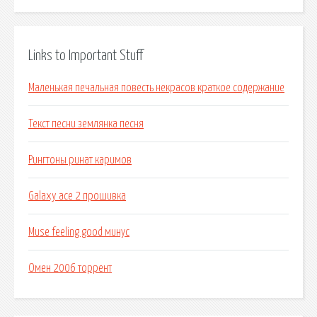
Links to Important Stuff
Маленькая печальная повесть некрасов краткое содержание
Текст песни землянка песня
Рингтоны ринат каримов
Galaxy ace 2 прошивка
Muse feeling good минус
Омен 2006 торрент