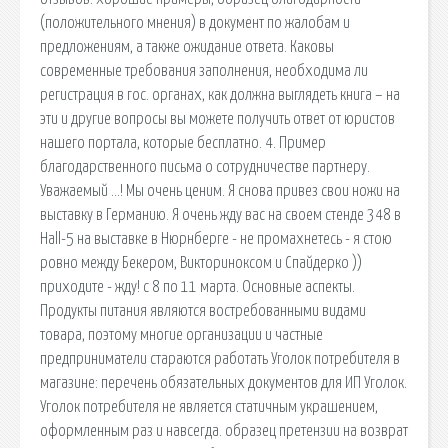
(положительного мнения) в документ по жалобам и
предложениям, а также ожидание ответа. Каковы
современные требования заполнения, необходима ли
регистрация в гос. органах, как должна выглядеть книга – на
эти и другие вопросы вы можете получить ответ от юристов
нашего портала, которые бесплатно. 4. Пример
благодарственного письма о сотрудничестве партнеру.
Уважаемый …! Мы очень ценим. Я снова привез свои ножи на
выставку в Германию. Я очень жду вас на своем стенде 348 в
Hall-5 на выставке в Нюрнберге - не промахнетесь - я стою
ровно между Бекером, Викториноксом и Спайдерко ))
приходите - жду! с 8 по 11 марта. Основные аспекты.
Продукты питания являются востребованными видами
товара, поэтому многие организации и частные
предприниматели стараются работать Уголок потребителя в
магазине: перечень обязательных документов для ИП Уголок.
Уголок потребителя не является статичным украшением,
оформленным раз и навсегда. образец претензии на возврат