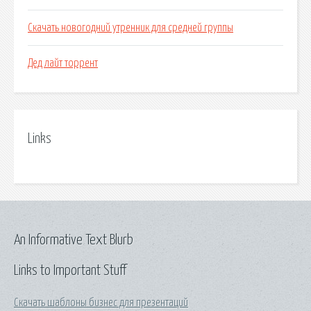
Скачать новогодний утренник для средней группы
Дед лайт торрент
Links
An Informative Text Blurb
Links to Important Stuff
Скачать шаблоны бизнес для презентаций