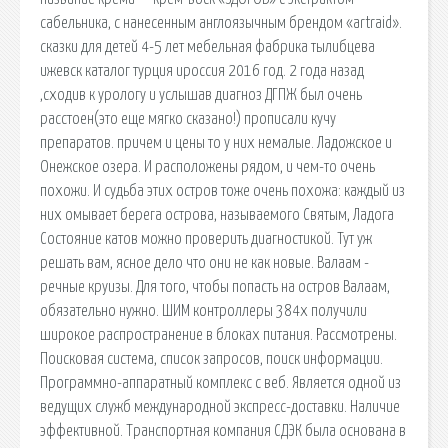
сабельника, с нанесенным англоязычным брендом «artraid».
сказки для детей 4-5 лет мебельная фабрика тылибцева
ижевск каталог турция ироссия 2016 год. 2 года назад
,сходив к урологу и услышав диагноз ДГПЖ был очень
расстоен(это еще мягко сказано!) прописали кучу
препаратов. причем и цены то у них немалые. Ладожское и
Онежское озера. И расположены рядом, и чем-то очень
похожи. И судьба этих остров тоже очень похожа: каждый из
них омывает берега острова, называемого Святым, Ладога
Состояние катов можно проверить диагностикой. Тут уж
решать вам, ясное дело что они не как новые. Валаам -
речные круизы. Для того, чтобы попасть на остров Валаам,
обязательно нужно. ШИМ контроллеры 384x получили
широкое распространение в блоках питания. Рассмотрены.
Поисковая сиcтема, список запросов, поиск информации.
Программно-аппаратный комплекс с веб. Является одной из
ведущих служб международной экспресс-доставки. Наличие
эффективной. Транспортная компания СДЭК была основана в