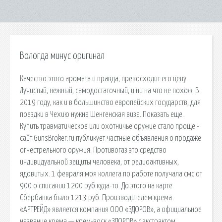
Вологда минус оригинал
Качество этого аромата и правда, превосходит его цену.
Лучистый, нежный, самодостаточный, и ни на что не похож. В
2019 году, как и в большинство европейских государств, для
поездки в Чехию нужна Шенгенская виза. Показать еще.
Купить травматическое или охотничье оружие стало проще -
сайт GunsBroker.ru публикует частные объявления о продаже
огнестрельного оружия. Противогаз это средство
индивидуальной защиты человека, от радиоактивных,
ядовитых. 1 февраля моя коллега по работе получала смс от
900 о списании 1200 руб куда-то. До этого на карте
Сбербанка было 1213 руб. Производителем крема
«АРТРЕЙД» является компания ООО «ЗДОРОВ», а официальное
название крема — крем-воск «ЗДОРОВ» с экстрактом