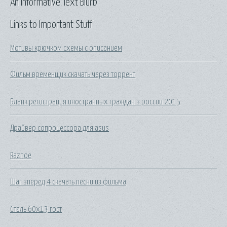
An Informative Text Blurb
Links to Important Stuff
Мотивы крючком схемы с описанием
Фильм временщик скачать через торрент
Бланк регистрация иностранных граждан в россии 2015
Драйвер сопроцессора для asus
Raznoe
Шаг вперед 4 скачать песни из фильма
Сталь 60х13 гост