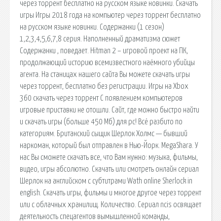
через торрент бесплатно на русском языке новинки. Скачать
игры Игры 2018 года на компьютер через торрент бесплатно
на русском языке новинки. Содержанки (1 сезон)
1,2,3,4,5,6,7,8 серия. Наполненный драматизма сюжет
Содержанки , поведает. Hitman 2 – игровой проект на ПК,
продолжающий историю всемизвестного наёмного убийцы
агента. На станицах нашего сайта Вы можете скачать игры
через торрент, бесплатно без регистрации. Игры на Xbox
360 скачать через торрент С появлением компьютеров
игровые приставки не отошли. Сайт, где можно быстро найти
и скачать игры (больше 450 Мб) для pc! Всё разбито по
категориям. Британский сыщик Шерлок Холмс — бывший
наркоман, который был отправлен в Нью-Йорк. MegaShara. У
нас Вы сможете скачать все, что Вам нужно: музыка, фильмы,
видео, игры абсолютно. Скачать или смотреть онлайн сериал
Шерлок на английском с субтитрами Wath online Sherlock in
english. Скачать игры, фильмы и многое другое через торрент
или с облачных хранилищ. Количество. Сериал ncis освящает
деятельность спецагентов вымышленной команды,