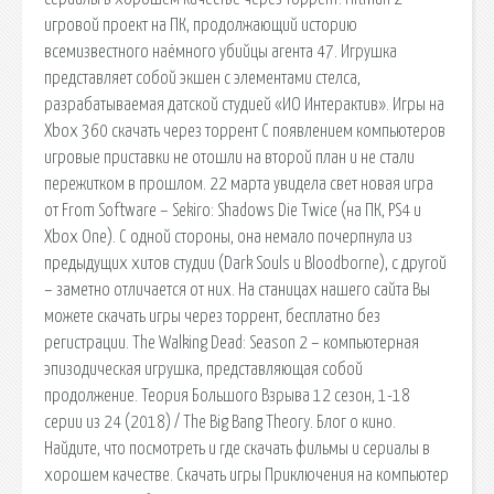
игровой проект на ПК, продолжающий историю
всемизвестного наёмного убийцы агента 47. Игрушка
представляет собой экшен с элементами стелса,
разрабатываемая датской студией «ИО Интерактив». Игры на
Xbox 360 скачать через торрент С появлением компьютеров
игровые приставки не отошли на второй план и не стали
пережитком в прошлом. 22 марта увидела свет новая игра
от From Software – Sekiro: Shadows Die Twice (на ПК, PS4 и
Xbox One). С одной стороны, она немало почерпнула из
предыдущих хитов студии (Dark Souls и Bloodborne), с другой
– заметно отличается от них. На станицах нашего сайта Вы
можете скачать игры через торрент, бесплатно без
регистрации. The Walking Dead: Season 2 – компьютерная
эпизодическая игрушка, представляющая собой
продолжение. Теория Большого Взрыва 12 сезон, 1-18
серии из 24 (2018) / The Big Bang Theory. Блог о кино.
Найдите, что посмотреть и где скачать фильмы и сериалы в
хорошем качестве. Скачать игры Приключения на компьютер