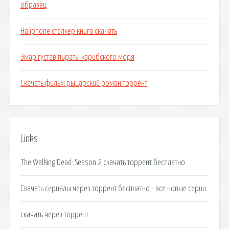
образец
На iphone сталкер книга скачать
Эмар густав пираты карибского моря
Скачать фильм рыцарский роман торрент
Links
The Walking Dead: Season 2 скачать торрент бесплатно
Скачать сериалы через торрент бесплатно - все новые серии.
скачать через торрент