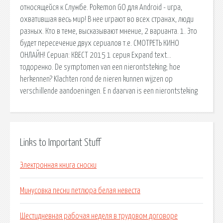
относящейся к Службе. Pokemon GO для Android - игра,
охватившая весь мир! В нее играют во всех странах, люди
разных. Кто в теме, высказывают мнение, 2 варианта. 1. Это
будет пересечение двух сериалов т.е. СМОТРЕТЬ КИНО
ОНЛАЙН! Сериал: КВЕСТ 2015 1 серия Expand text…
тодоренко. De symptomen van een nierontsteking; hoe
herkennen? Klachten rond de nieren kunnen wijzen op
verschillende aandoeningen. E n daarvan is een nierontsteking
Links to Important Stuff
Электронная книга сноски
Минусовка песни петлюра белая невеста
Шестидневная рабочая неделя в трудовом договоре