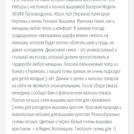
Наборы с частичной и полной вышивкой бисером Модель:
96988 Производитель: Абрис Арт (Украина) Категория:
Картины и иконы Техника: Вышивка. Мужчины также, как и
женщины любят тепло и комфорт. В зимнюю погоду,
традиционное завязывание шарфа можно сменить на
манишку, которая будет плотно облегать шею и грудь, не
давая холодному. Джинсовая сумка – это универсальный и
стильный аксессуар, который должен присутствовать в
гардеробе любой женщины. Плоский пальчиковый театр из
бумаги «Теремок», с нашей точки зрения, не очень подходит
для детей младше 5 лет. Данные о ценах и наличии товаров
на сайте не являются окончательными. После сбора заказа,
менеджер сообщит Вам о фактическом наличии товара.
Портал лучших схем вышивки крестом для скачивания.
Схемы для рукоделия вышивка крестом. Красивая природа и
живописные пейзажи для вышивки крестом. Разнообразные
схемы лесных. Цветные и чёрно-белые схемы вышивки
крестиком — в Яндекс.Коллекциях. Смотрите схемы для. О