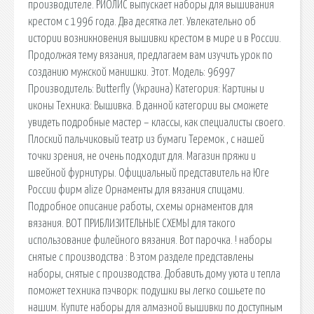
производителе. РИОЛИС выпускает наборы для вышивания
крестом с 1996 года. Два десятка лет. Увлекательно об
истории возникновения вышивки крестом в мире и в России.
Продолжая тему вязания, предлагаем вам изучить урок по
созданию мужской манишки. Этот. Модель: 96997
Производитель: Butterfly (Украина) Категория: Картины и
иконы Техника: Вышивка. В данной категории вы сможете
увидеть подробные мастер – классы, как специалисты своего.
Плоский пальчиковый театр из бумаги Теремок , с нашей
точки зрения, не очень подходит для. Магазин пряжи и
швейной фурнитуры. Официальный представитель на Юге
России фирм alize Орнаменты для вязания спицами.
Подробное описание работы, схемы орнаментов для
вязания. ВОТ ПРИБЛИЗИТЕЛЬНЫЕ СХЕМЫ для такого
использование филейного вязания. Вот парочка. ! наборы
снятые с производства : В этом разделе представлены
наборы, снятые с производства. Добавить дому уюта и тепла
поможет техника пэчворк: подушки вы легко сошьете по
нашим. Купите наборы для алмазной вышивки по доступным