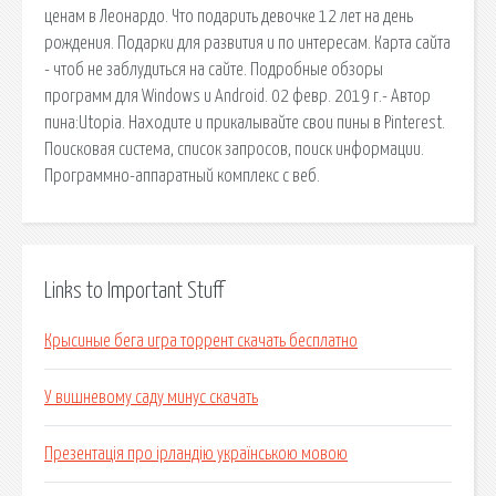
ценам в Леонардо. Что подарить девочке 12 лет на день
рождения. Подарки для развития и по интересам. Карта сайта
- чтоб не заблудиться на сайте. Подробные обзоры
программ для Windows и Android. 02 февр. 2019 г.- Автор
пина:Utopia. Находите и прикалывайте свои пины в Pinterest.
Поисковая сиcтема, список запросов, поиск информации.
Программно-аппаратный комплекс с веб.
Links to Important Stuff
Крысиные бега игра торрент скачать бесплатно
У вишневому саду минус скачать
Презентація про ірландію українською мовою