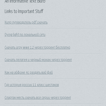
An Informative Text Blurb
Links to Important Stuff
Кипр путеводитель pdf скачать
Dying light по локальной сети
Скачать игру wwe 12 через торрент бесплатно
Скачать пелагея и черный монах через торрент
Как на айфоне 4с раздать вай фай
Гдз история россии 11 класс шестаков
Спартак месть скачать все серии через торрент