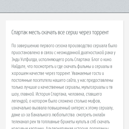
Спартак месть скачать все серии через торрент
По завершению первого сезона производство сериала было
приостановлено в связи с неожиданной диагностикой рака у
Энди Уитфилда, исполняющего роль Спартака. Блог о кино.
Найдите, что посмотреть и где скачать фильмы и сериалы в
хорошем качестве через торрент. Уважаемые гости и
постоянные посетители нашего сайта, у нас предоставлены
только лучшие и качественные сериалы, мультсериалы и тв
шоу, главной. История Спартака, человека, ставшего
легендой, о котором было сложено столько мифов,
изначально вызвала повышенный интерес к этому сериалу,
даже из-за банального любопытства. смотреть онлайн
телеканал рен тв топливные брикеты купить в спб скачать
красивые картинки. Альтернативная история, попаданцы