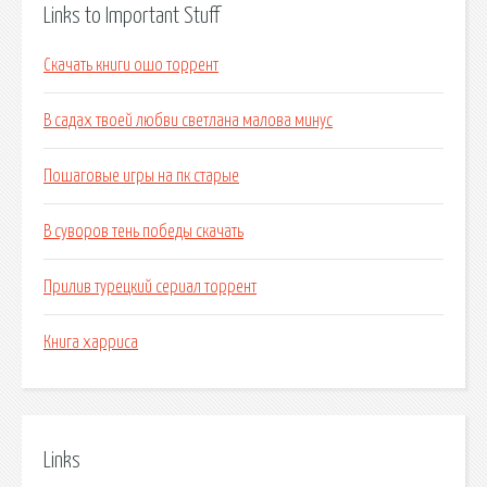
Links to Important Stuff
Скачать книги ошо торрент
В садах твоей любви светлана малова минус
Пошаговые игры на пк старые
В суворов тень победы скачать
Прилив турецкий сериал торрент
Книга харриса
Links