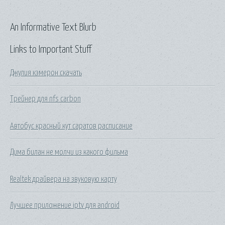
An Informative Text Blurb
Links to Important Stuff
Джулия кэмерон скачать
Трейнер для nfs carbon
Автобус красный кут саратов расписание
Дима билан не молчи из какого фильма
Realtek драйвера на звуковую карту
Лучшее приложение iptv для android