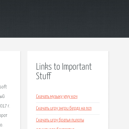
Links to Important
Stuff
soft
ный
Скачать музыку улуу коч
017 г.
Скачать игру энгри бердз на псп
орот
Скачать игру братья пилоты
о.