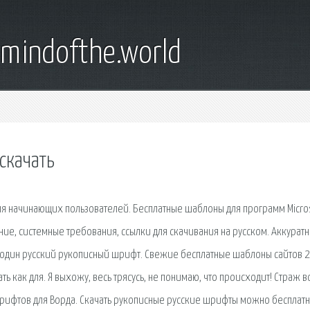
emindofthe.world
скачать
ля начинающих пользователей. Бесплатные шаблоны для программ Micro
сание, системные требования, ссылки для скачивания на русском. Аккурат
е один русский рукописный шрифт. Свежие бесплатные шаблоны сайтов 2
ь как для. Я выхожу, весь трясусь, не понимаю, что происходит! Страж в
рифтов для Ворда. Скачать рукописные русские шрифты можно бесплатн