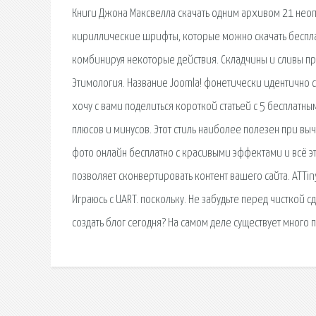
Книги Джона Максвелла скачать одним архивом 21 нео
кириллические шрифты, которые можно скачать бесплат
комбинируя некоторые действия. Складчины и сливы пр
Этимология. Название Joomla! фонетически идентично сл
хочу с вами поделиться короткой статьей с 5 бесплатн
плюсов и минусов. Этот стиль наиболее полезен при выч
фото онлайн бесплатно с красивыми эффектами и всё э
позволяет сконвертировать контент вашего сайта. ATTi
Играюсь с UART. поскольку. Не забудьте перед чисткой 
создать блог сегодня? На самом деле существует много п