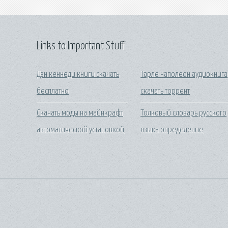
Links to Important Stuff
Дэн кеннеди книги скачать
Тарле наполеон аудиокнига
бесплатно
скачать торрент
Скачать моды на майнкрафт
Толковый словарь русского
автоматической установкой
языка определение