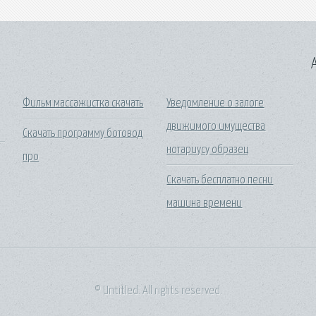
A
Фильм массажистка скачать
Уведомление о залоге
движимого имущества
Скачать программу ботовод
нотариусу образец
про
Скачать бесплатно песни
машина времени
© Untitled. All rights reserved.