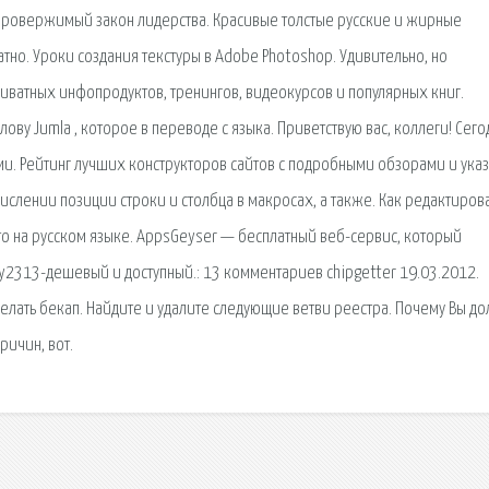
провержимый закон лидерства. Красивые толстые русские и жирные
но. Уроки создания текстуры в Adobe Photoshop. Удивительно, но
иватных инфопродуктов, тренингов, видеокурсов и популярных книг.
ову Jumla , которое в переводе с языка. Приветствую вас, коллеги! Сего
ыми. Рейтинг лучших конструкторов сайтов с подробными обзорами и ука
ислении позиции строки и столбца в макросах, а также. Как редактиров
то на русском языке. AppsGeyser — бесплатный веб-сервис, который
ny2313-дешевый и доступный.: 13 комментариев chipgetter 19.03.2012.
сделать бекап. Найдите и удалите следующие ветви реестра. Почему Вы д
ричин, вот.