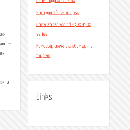
олимпиада бесплатно
Читы для nfs carbon psp
Driver ati radeon hd 4300 4500
series
дня
занием
Комиссар скачать альбом дрянь
ать
торрент
олжны
Links