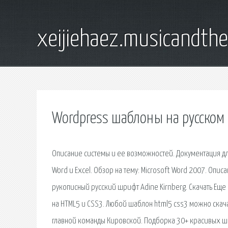
xeijiehaez.musicandth
Wordpress шаблоны на русском 
Описание системы и ее возможностей. Документация д
Word и Excel. Обзор на тему: Microsoft Word 2007. Опи
рукописный русский шрифт Adine Kirnberg. Скачать Ещ
на HTML5 и CSS3. Любой шаблон html5 css3 можно скачат
главной команды Кировской. Подборка 30+ красивых ш