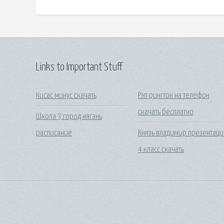
Links to Important Stuff
Кисас минус скачать
Рэп рингтон на телефон
скачать бесплатно
Школа 3 город нягань
расписание
Князь владимир презентаци
4 класс скачать