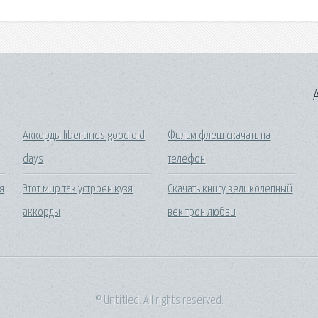
A
Аккорды libertines good old
Фильм флеш скачать на
days
телефон
я
Этот мир так устроен кузя
Скачать книгу великолепный
аккорды
век трон любви
© Untitled. All rights reserved.