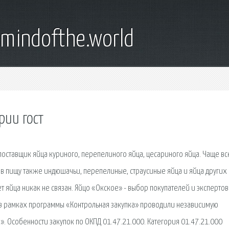
emindofthe.world
рии гост
поставщик яйца куриного, перепелиного яйца, цесариного яйца. Чаще вс
я в пищу также индюшачьи, перепелиные, страусиные яйца и яйца других 
т яйца никак не связан. Яйцо «Окское» - выбор покупателей и экспертов
 в рамках программы «Контрольная закупка» проводили независимую
. Особенности закупок по ОКПД 01.47.21.000. Категория 01.47.21.000