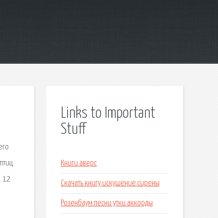
Links to Important
Stuff
его
птиц.
Книги аверс
. 12
Скачать книгу искушение сирены
Розенбаум песни утки аккорды