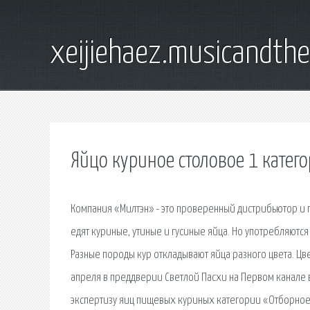
xeijiehaez.musicandth
Яйцо куриное столовое 1 катего
Компания «Милтэн» - это проверенный дистрибьютор и 
едят куриные, утиные и гусиные яйца. Но употребляютс
Разные породы кур откладывают яйца разного цвета. Цве
апреля в преддверии Светлой Пасхи на Первом канале
экспертизу яиц пищевых куриных категории «Отборное»