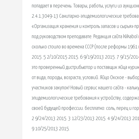
попадает в перечень: Товары, работы, услуги из аукци
2.4.1.3049-13 Санитарно-эпидемиологические требова
«Организация хранения и контроль запасов и сырья» пр
под руководством преподавате. Редакция сайта klikabol 
сколько стоило во времена СССР (после реформы 1961 г
2015. 5 2/10/2015 2015. 6 9/19/2013 2015. 7 9/15/201
это проверенный дистрибьютор и поставщик яйца курино
от вида, породы, возраста, условий. Яйцо Окское - выб
участников закупок! Новый сервис нашего сайта - кальк
эпидемиологические требования к устройству, содержа
своей будущей профессии. бесплатно: соль, перец и гор
2 9/24/2013 2015. 3 12/23/2013 2015. 4 9/24/2013 201
9 10/25/2013 2015.