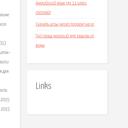
Английский язык гдз 11 класс
спотлайт
плине
Скачать игры через торрент на рс
ассе
Гост плащ женский для защиты от
2013
воды
лтэн -
мости
я для
Links
ость
 2015.
 2015.