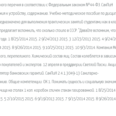
онного перечня в соответствии с Федеральным законом №44-ФЗ. СанПиН
ния к устройству, содержанию. Учебно-методическое пособие по дисци
едназначено для выполнения практических занятий студентами как в кл
предлагает вспомнить, что сколько стоило в СССР: "Давайте вспомним, что
ода. 1 8/25/2014 2015. 2 9/24/2013 2015. 3 12/23/2013 2015. 4 9/24/
4 2015. 8 9/26/2014 2015. 9 10/25/2013 2015. 10 9/3/2014. Компания Ми
го, перепелиного. Химический состав яиц. Состав колеблется в зависи
ор покупателей и экспертов. 12 апреля в преддверии Светлой Пасхи. Акци
улятор банковских гарантий. СанПиН 2.4.1.3049-13 Санитарно-
нию. Общие компетенции: ОК 1. Понимать сущность и социальную значим
чица на столах 1 коп. коробок спичек стакан газированной. 1 8/25/2014
5. 5 2/10/2015 2015. 6 9/19/2013 2015. 7 9/15/2014 2015. 8 9/26/2014