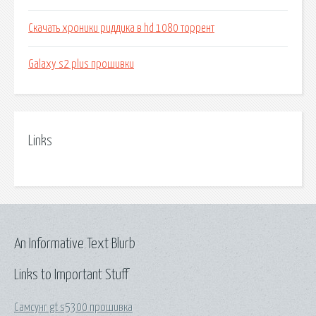
Скачать хроники риддика в hd 1080 торрент
Galaxy s2 plus прошивки
Links
An Informative Text Blurb
Links to Important Stuff
Самсунг gt s5300 прошивка