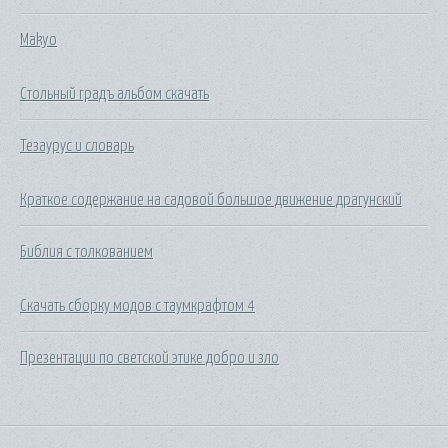
Makyo
Стольный градъ альбом скачать
Тезаурус и словарь
Краткое содержание на садовой большое движение драгунский
Библия с толкованием
Скачать сборку модов с таумкрафтом 4
Презентации по светской этике добро и зло