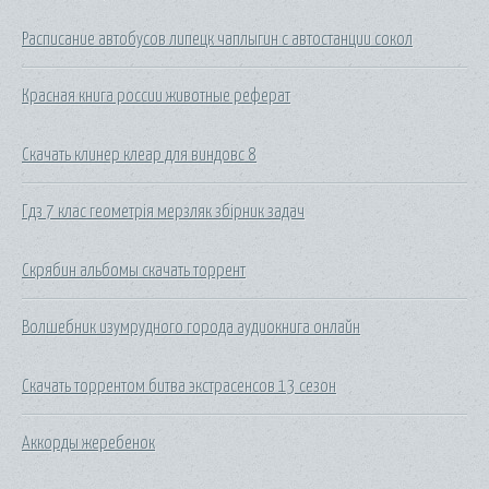
Расписание автобусов липецк чаплыгин с автостанции сокол
Красная книга россии животные реферат
Скачать клинер клеар для виндовс 8
Гдз 7 клас геометрія мерзляк збірник задач
Скрябин альбомы скачать торрент
Волшебник изумрудного города аудиокнига онлайн
Скачать торрентом битва экстрасенсов 13 сезон
Аккорды жеребенок