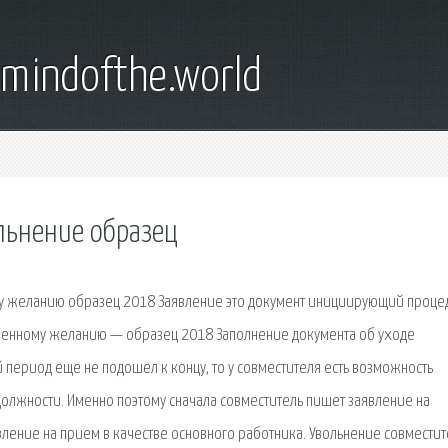
emindofthe.world
льнение образец
му желанию образец 2018 Заявление это документ инициирующий проце
ственному желанию — образец 2018 Заполнение документа об уходе
й период еще не подошел к концу, то у совместителя есть возможность
 должности. Именно поэтому сначала совместитель пишет заявление на
вление на прием в качестве основного работника. Увольнение совместит