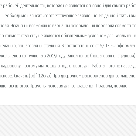
рабочей деятельности, которая не является основной для самого рабо
ля, необходимо написать соответствующее заявление. Из данной статьи вы
тителя. Нюансы и возможные варианты оформления перевода совместите
по совместительству не является обязательным условием для. Увольнени
желанию, пошаговая инструкция. В соответствии со ст.67 ТК РФ оформле
увольнении сотрудника в 2019 году. Заполнение (пошаговая инструкция)
 кадровику, поэтому мы решили подготовить для. Работа – это не навсегд
 основе. Скачать (pdf, 126kb) При досрочном расторжении допсоглашени
ащению штатов. Причины, условия для сокращения. Правила, порядок.