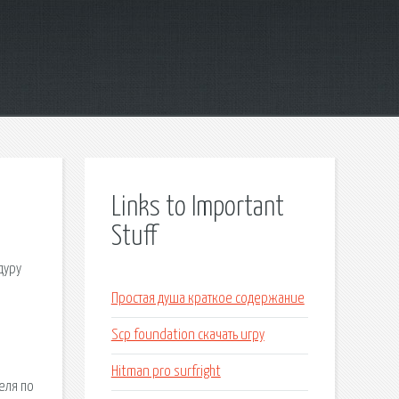
Links to Important
Stuff
дуру
Простая душа краткое содержание
Scp foundation скачать игру
Hitman pro surfright
еля по