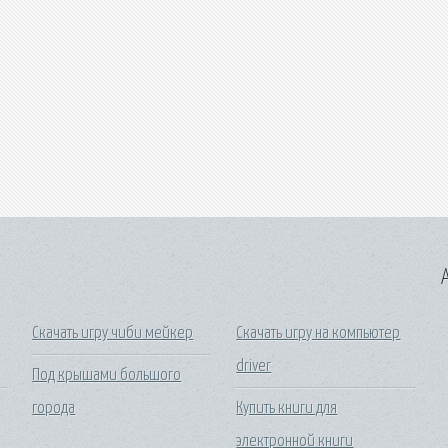
A
Скачать игру чиби мейкер
Скачать игру на компьютер
driver
Под крышами большого
города
Купить книги для
электронной книги