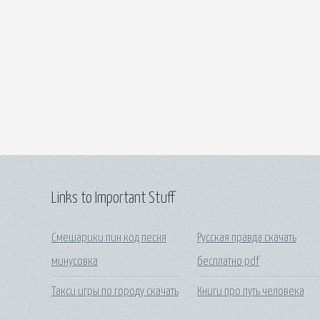
Links to Important Stuff
Смешарики пин код песня
Русская правда скачать
минусовка
бесплатно pdf
Такси игры по городу скачать
Книги про путь человека