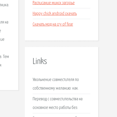
Расписание минск загорье
тника.
Happy chick android скачать
ля на
Скачать мод на cry of fear
е
ние
,
а. Тем
Links
я
Увольнение совместителя по
собственному желанию: как.
Перевод с совместительства на
основное место работы без.