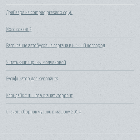
Драйвера на compaq presario cq50
Nocd caesar 3
Расписание автобусов из сергача в нижний новгород
Читать книги ирины молчановой
Русификатор для xenonauts
Клондайк сити игра скачать торрент
Скачать сборник музыки в машину 2014