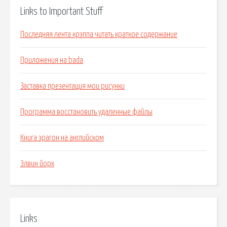
Links to Important Stuff
Последняя лента крэппа читать краткое содержание
Приложения на bada
Заставка презентация мои рисунки
Программа восстановить удаленные файлы
Книга эрагон на английском
Элвин йорк
Links