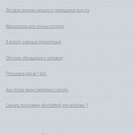
Договор аренды нежилого помещения под сто
Махинаторы все сезоны торрент
В дорогу зовущие презентация
Образец обращения к человеку
Прошивка для wr740n
Ани лорак минус медленно скачать
Скачать программу vkontaktedj для windows 7