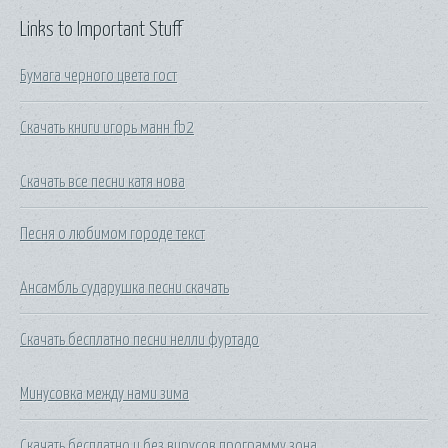
Links to Important Stuff
Бумага черного цвета гост
Скачать книги игорь манн fb2
Скачать все песни катя нова
Песня о любимом городе текст
Ансамбль сударушка песни скачать
Скачать бесплатно песни нелли фуртадо
Минусовка между нами зима
Скачать бесплатно и без вирусов программу зона