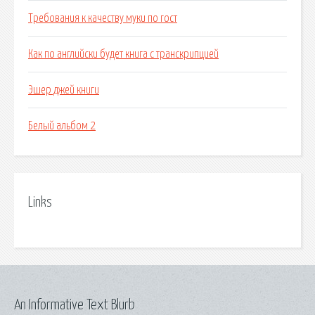
Требования к качеству муки по гост
Как по английски будет книга с транскрипцией
Эшер джей книги
Белый альбом 2
Links
An Informative Text Blurb