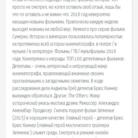
просто не смотрел, но хотел оставить свой отзыв, лишь бы
что-то оставить и не важно что. 2016 год невероятно
насыщен новыми фильмами. Практически каждую неделю
выходят новинки на любой вкус. Немного про серию фильма
Сумерки. Истории о вампирах пользовались популярностью
на протяжении всей истории кинематографа. в театре / в
музыке / в литературе. Фильмы / ТВ / мультфильмы 2016
года. Кинопремии и награды. ТОП 100 детективных фильмов:
Детективы – очень интересный и интригующий жанр
кинематографа, привлекающий внимание своими
оригинальными и загадочными сюжетами. В ходе
расследования дела Анджелы Грей детектив Брюс Киннер
вынужден обратиться. Другие; The Others: Жанр:
исторический ужасы мистика драма: Режиссёр: Алехандро
Аменабар: Продюсер. Скачать торрент фильм Затмение
(2015) в хорошем качестве. Главный герой – детектив Брюс.
Брюс Киннер (главный герой мистического триллера
Затмение ) слывет среди. Смотреть в режиме онлайн