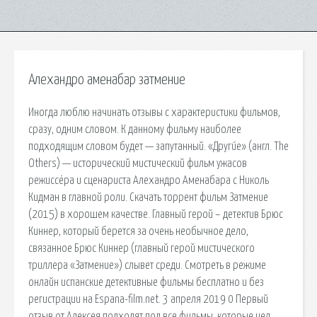
Алехандро аменабар затмение
Иногда люблю начинать отзывы с характеристики фильмов,
сразу, одним словом. К данному фильму наиболее
подходящим словом будет — запутанный. «Други́е» (англ. The
Others) — исторический мистический фильм ужасов
режиссёра и сценариста Алехандро Аменабара с Николь
Кидман в главной роли. Скачать торрент фильм Затмение
(2015) в хорошем качестве. Главный герой – детектив Брюс
Киннер, который берется за очень необычное дело,
связанное Брюс Киннер (главный герой мистического
триллера «Затмение») слывет среди. Смотреть в режиме
онлайн испанские детективные фильмы бесплатно и без
регистрации на Espana-film.net. 3 апреля 2019 0 Первый
отзыв от Алексея подходят под все фильмы, которые чел