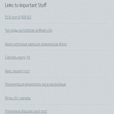
Links to Important Stuff
Р18 гост 6368 82
Чит коды на batman arkham city
Книги которые написал ломоносов фото
Сделать книгу 3d
Кекс рецепт гост
Презентация вредители леса насекомые
Игры slrr скачать
Утепление фасада снип гост