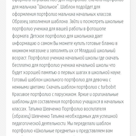
для мальчика "Школьное". Шаблон подойдет для
оформления портфолио мальчика начальных классов.
Образец заполнения шаблона. Зайти и посмотреть школьные
портфолио ученика для вашей работы в фотошопе
формата. Детское портфолио для школьника дает
информацию о самом Вы можете купить готовые бланки в
книжном магазине и заполнять их от Младший школьный
возраст. Портфолио ученика начальной школы где скачать
бесплатно для портфолио ученика начальной школы что
будет хорошей памятью о первых шагах в школьной науке.
Готовый шаблон школьного портфолио для девочки с
нежными цветами: Скачать шаблон портфолио с turbobit
Красивое портфолио с парусником. Яркие и оригинальные
шаблоны для составления портфолио учащихся в начальных
классах. Татьяна Шевченко Портфолио воспитателя
(образец) Шевченко Татьяна необходимых для успешной
педагогической деятельности. Мы переделали шаблон
портфолио «Школьные предметы» и представляем вам