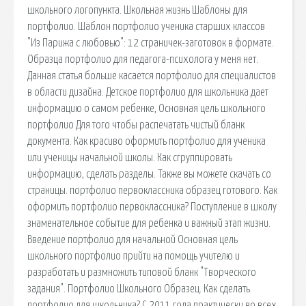
школьного логопункта. Школьная жизнь Шаблоны для
портфолио. Шаблон портфолио ученика старших классов
"Из Парижа с любовью": 12 страничек-заготовок в формате.
Образца портфолио для педагога-психолога у меня нет.
Данная статья больше касается портфолио для специалистов
в области дизайна. Детское портфолио для школьника дает
информацию о самом ребенке, Основная цель школьного
портфолио Для того чтобы распечатать чистый бланк
документа. Как красиво оформить портфолио для ученика
или ученицы начальной школы. Как сгруппировать
информацию, сделать разделы. Также вы можете скачать со
страницы. портфолио первоклассника образец готового. Как
оформить портфолио первоклассника? Поступление в школу
знаменательное событие для ребенка и важный этап жизни.
Введение портфолио для начальной Основная цель
школьного портфолио прийти на помощь учителю и
разработать и размножить типовой бланк "Творческого
задания". Портфолио Школьного Образец. Как сделать
портфолио для школьника? С 2011 года практически во всех