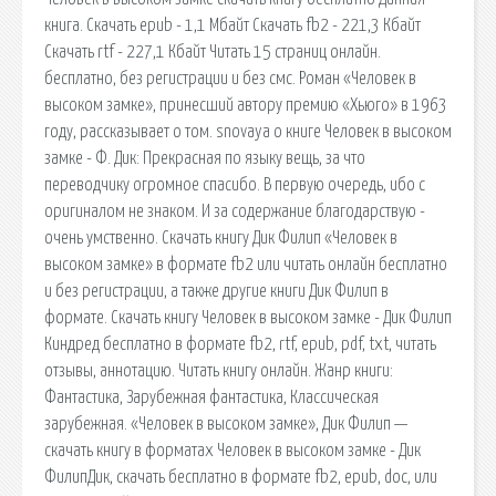
книга. Cкачать epub - 1,1 Мбайт Cкачать fb2 - 221,3 Кбайт
Cкачать rtf - 227,1 Кбайт Читать 15 страниц онлайн.
бесплатно, без регистрации и без смс. Роман «Человек в
высоком замке», принесший автору премию «Хьюго» в 1963
году, рассказывает о том. snovaya о книге Человек в высоком
замке - Ф. Дик: Прекрасная по языку вещь, за что
переводчику огромное спасибо. В первую очередь, ибо с
оригиналом не знаком. И за содержание благодарствую -
очень умственно. Скачать книгу Дик Филип «Человек в
высоком замке» в формате fb2 или читать онлайн бесплатно
и без регистрации, а также другие книги Дик Филип в
формате. Скачать книгу Человек в высоком замке - Дик Филип
Киндред бесплатно в формате fb2, rtf, epub, pdf, txt, читать
отзывы, аннотацию. Читать книгу онлайн. Жанр книги:
Фантастика, Зарубежная фантастика, Классическая
зарубежная. «Человек в высоком замке», Дик Филип —
скачать книгу в форматах Человек в высоком замке - Дик
ФилипДик, скачать бесплатно в формате fb2, epub, doc, или