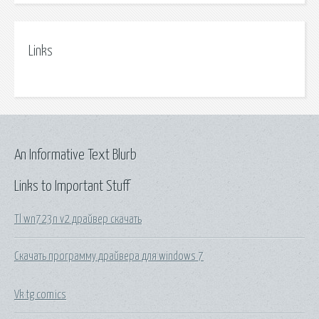
Links
An Informative Text Blurb
Links to Important Stuff
Tl wn723n v2 драйвер скачать
Скачать программу драйвера для windows 7
Vk tg comics