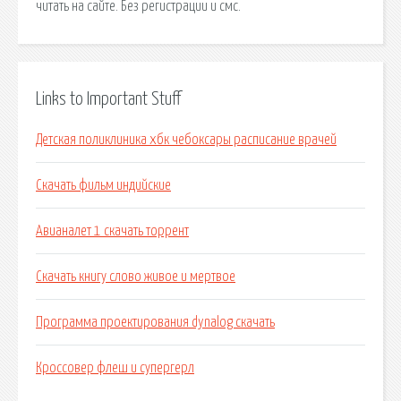
читать на сайте. Без регистрации и смс.
Links to Important Stuff
Детская поликлиника хбк чебоксары расписание врачей
Скачать фильм индийские
Авианалет 1 скачать торрент
Скачать книгу слово живое и мертвое
Программа проектирования dynalog скачать
Кроссовер флеш и супергерл