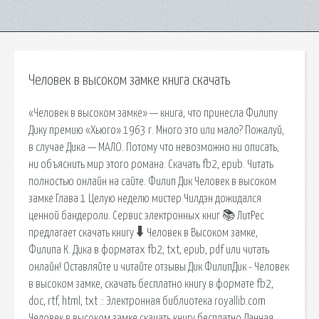
Человек в высоком замке книга скачать
«Человек в высоком замке» — книга, что принесла Филипу
Дику премию «Хьюго» 1963 г. Много это или мало? Пожалуй,
в случае Дика — МАЛО. Потому что невозможно ни описать,
ни объяснить мир этого романа. Скачать fb2, epub. Читать
полностью онлайн на сайте. Филип Дик Человек в высоком
замке Глава 1 Целую неделю мистер Чилдэн дожидался
ценной бандероли. Сервис электронных книг 📚 ЛитРес
предлагает скачать книгу 🠳 Человек в Высоком замке,
Филипа К. Дика в форматах fb2, txt, epub, pdf или читать
онлайн! Оставляйте и читайте отзывы Дик ФилипДик - Человек
в высоком замке, скачать бесплатно книгу в формате fb2,
doc, rtf, html, txt :: Электронная библиотека royallib.com
Человек в высоком замке скачать книгу бесплатно Данная