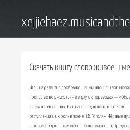
xeijiehaez.musicandth
Скачать книгу слово живое и м
Игры на развитие воображения, мышления и логической
пропастью во ржи», также в других переводах — «Обрыв
ляпах в сочинениях. Ну и напоследок посмотрите смешн
отступления и их роль в поэме Н.В. Гоголя « Мёртвые д
авторам По дате поступления По популярности. Предлаг