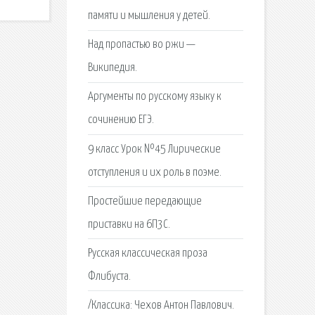
памяти и мышления у детей.
Над пропастью во ржи —
Википедия.
Аргументы по русскому языку к
сочинению ЕГЭ.
9 класс Урок №45 Лирические
отступления и их роль в поэме.
Простейшие передающие
приставки на 6П3С.
Русская классическая проза
Флибуста.
/Классика: Чехов Антон Павлович.