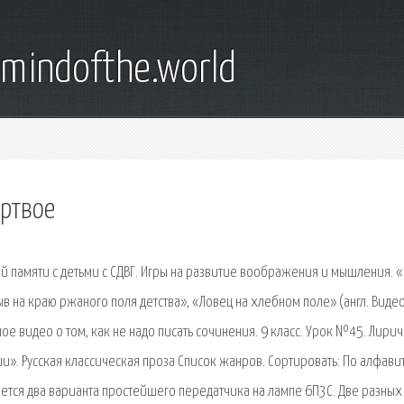
emindofthe.world
ертвое
 памяти с детьми с СДВГ. Игры на развитие воображения и мышления. 
 на краю ржаного поля детства», «Ловец на хлебном поле» (англ. Видео
ое видео о том, как не надо писать сочинения. 9 класс. Урок №45. Лири
уши». Русская классическая проза Список жанров. Сортировать: По алфави
ается два варианта простейшего передатчика на лампе 6П3С. Две разных