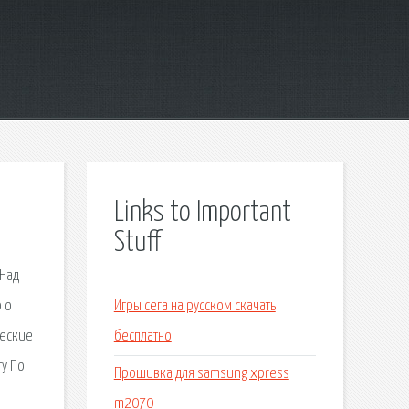
Links to Important
Stuff
«Над
 о
Игры сега на русском скачать
ческие
бесплатно
ту По
Прошивка для samsung xpress
m2070