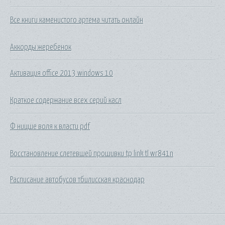
Все книги каменистого артема читать онлайн
Аккорды жеребенок
Активация office 2013 windows 10
Краткое содержание всех серий касл
Ф ницше воля к власти pdf
Восстановление слетевшей прошивки tp link tl wr841n
Расписание автобусов тбилисская краснодар