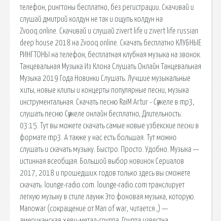
телефон, рингтоны бесплатно, без регистрации. Скачивай и
слушай дмитрий колдун не так и ощупь колдун на
Zvooq.online. Скачивай и слушай zivert life и zivert life russian
deep house 2018 на Zvooq.online. Скачать бесплатно КЛУБНЫЕ
РИНГТОНЫ на телефон, бесплатная клубная музыка на звонок.
Танцевальная Музыка Из Клона Слушать Онлайн Танцевальная
Музыка 2019 Года Новинки Слушать. Лучшие музыкальные
хиты, новые клипы и концерты популярные песни, музыка
инструментальная. Скачать песню RaiM Artur - Сәукеле в mp3,
слушать песню Сәукеле онлайн бесплатно, Длительность:
03:15. Тут вы можете скачать самые новые узбекские песни в
формате mp3. А также у нас есть большая. Тут можно
слушать и скачать музыку. Быстро. Просто. Удобно. Музыка —
истинная всеобщая. Большой выбор новинок Сериалов
2017, 2018 и прошедших годов только здесь вы сможете
скачать. lounge-radio.com. lounge-radio.com транслирует
легкую музыку в стиле лаунж Это фоновая музыка, которую.
Manowar (сокращение от Man of war, читается ,) —
американская хеви-метал-группа. Группа известна.