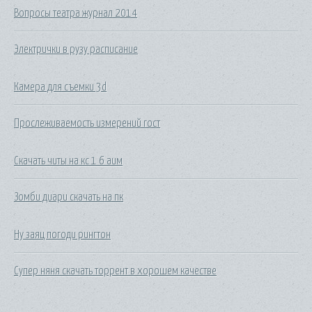
Вопросы театра журнал 2014
Электрички в рузу расписание
Камера для съемки 3d
Прослеживаемость измерений гост
Скачать читы на кс 1 6 аим
Зомби диари скачать на пк
Ну заяц погоди рингтон
Супер няня скачать торрент в хорошем качестве