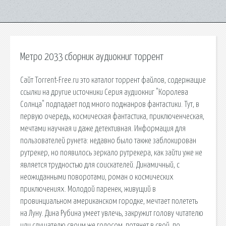
Метро 2033 сборник аудиокниг торрент
Сайт Torrent-Free.ru это каталог торрент файлов, содержащие
ссылки на другие источники Серия аудиокниг "Королева
Солнца" подпадает под много поджанров фантастики. Тут, в
первую очередь, космическая фантастика, приключенческая,
мечтами научная и даже детективная. Информация для
пользователей рунета: недавно было также заблокирован
рутрекер, но появилось зеркало рутрекера, как зайти уже не
является трудностью для соискателей. Динамичный, с
неожиданными поворотами, роман о космических
приключениях. Молодой паренек, живущий в
провинциальном американском городке, мечтает полететь
на Луну. Дина Рубина умеет увлечь, закружит голову читателю
или слушателю своим же голосом, потянет в свой, по