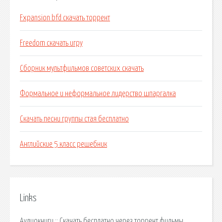
Fxpansion bfd скачать торрент
Freedom скачать игру
Сборник мультфильмов советских скачать
Формальное и неформальное лидерство шпаргалка
Скачать песни группы стая бесплатно
Английские 5 класс решебник
Links
Аудиокниги :: Скачать бесплатно через торрент фильмы.