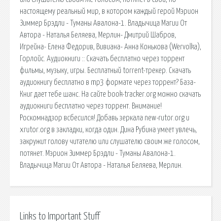
настоящему реальный мир, в котором каждый герой Мэрион
Зиммер Брэдли - Туманы Авалона-1. Владычица Магии От
Автора - Наталья Беляева, Мерлин- Дмитрий Шабров,
Игрейна- Елена Федорив, Вивиана- Анна Конькова (Wervolka),
Горлойс. Аудиокниги :: Скачать бесплатно через торрент
фильмы, музыку, игры. Бесплатный torrent-трекер. Скачать
аудиокнигу бесплатно в mp3 формате через торрент? База-
Книг дает тебе шанс. На сайте book-tracker.org можно скачать
аудиокниги бесплатно через торрент. Внимание!
Роскомнадзор всбесился! Добавь зеркала new-rutor.org и
xrutor.org в закладки, когда один. Дина Рубина умеет увлечь,
закружит голову читателю или слушателю своим же голосом,
потянет. Мэрион Зиммер Брэдли - Туманы Авалона-1.
Владычица Магии От Автора - Наталья Беляева, Мерлин.
Links to Important Stuff