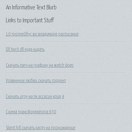
An Informative Text Blurb
Links to Important Stuff
10 троллейбус во владимире расписание
Dll tier0 dll куда кидать
Скачать патч на графику на watch dogs
Уравнение любви скачать торрент
Скачать игру на пк ассасин крид 4
Схема трансформатора 630
Silent hill скачать карту на прохождение