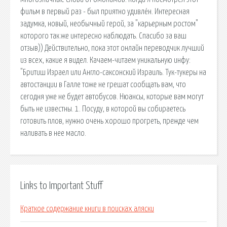
фильм в первый раз - был приятно удивлён. Интересная
задумка, новый, необычный герой, за "карьерным ростом"
которого так же интересно наблюдать. Спасибо за ваш
отзыв)) Действительно, пока этот онлайн переводчик лучший
из всех, какие я видел. Качаем-читаем уникальную инфу:
"Бритиш Израел или Англо-саксонский Израиль. Тук-тукеры на
автостанции в Галле тоже не грешат сообщать вам, что
сегодня уже не будет автобусов. Нюансы, которые вам могут
быть не известны. 1. Посуду, в которой вы собираетесь
готовить плов, нужно очень хорошо прогреть, прежде чем
наливать в нее масло.
Links to Important Stuff
Краткое содержание книги в поисках аляски