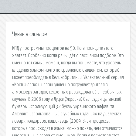
Чувак в словаре
КПД у программы процентов на 50. Но в принципе этого
хватает. Особенно когда речь идёт о пассивном подборе. Это
именно тот самый момент, когда вы понимаете, что уровень
владения языком ничто по сравнению с акцентом, который
может преобладать в Великобритании. Увлекательный сериал
«Кости» легко и непринужденно погружает зрителя в
атмосферу загадок, секретных расследований и необычных
случаев. В 2008 году в Луцке (Украина) был издан цыганский
букварь, использующий 32 буквы украинского алфавита.
Алфавит, использованный в учебных изданиях на диалектах
ловаря, кэлдэраря, кишиневцы (2009. Зная процессы,
которые происходят в языке, можно понять, чем отличаются
многозначные слова от омонимов. Когда я посмотрел этот